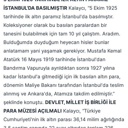
İSTANBUL'DA BASILMIŞTIR
Kalaycı, “5 Ekim 1925
tarihinde ilk altın paramız İstanbul'da basılmıştır.
Koleksiyoner olarak bu basılan paralardan bir
tanesini bulabilmek için tam 10 yıl çalıştım. Aradım.
Bulduğumda duyduğum heyecan hisler bunlar
anlatamam yani yaşamak gerekiyor. Mustafa Kemal
Atatürk 16 Mayıs 1919 tarihinde İstanbul'dan
Bandırma Vapuruyla ayrıldıktan sonra 1927 yılına
kadar İstanbul'a gitmediği için ilk basılan altın para,
dönemin Maliye Bakanı tarafından İstanbul'da teslim
alınmış ve Ankara'da, Atamıza takdim edilmiştir.”
şeklinde konuştu.
DEVLET, MİLLET İŞ BİRLİĞİ İLE
PARA MÜZESİ AÇILMALI
Kalaycı, “Türkiye
Cumhuriyeti'nin ilk altın parası 36,14 milim ağırlığında
3,5 santim çapında 22 ayar altından toplam 226