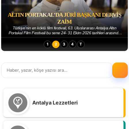
ALTIN PORTAKAL’DA JÜRI BAŞKANI DERVIŞ
ZAIM
Türkiye’nin en köklü film festivali, 63. Uluslararası Antalya Altın
Portakal Film Festivali bu sene 24- 31 Ekim 2026 tarihleri arasında
sinemaseverlerle bulu...
1
2
3
4
T
Antalya Lezzetleri