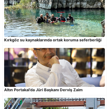
Muratpaşa’dan Türk dünyasına kardeş şehir
adımı
Kırkgöz su kaynaklarında ortak koruma seferberliği
Altın Portakal’da Jüri Başkanı Derviş Zaim
Çöpkapar denizlerimizde hizmette