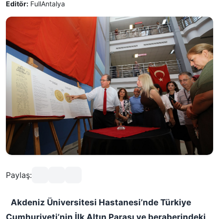
Editör:
FullAntalya
Paylaş:
Akdeniz Üniversitesi Hastanesi’nde Türkiye
Cumhuriyeti’nin İlk Altın Parası ve beraberindeki