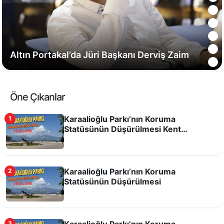
Altın Portakal’da Jüri Başkanı Derviş Zaim
Öne Çıkanlar
Karaalioğlu Parkı’nın Koruma
1
Statüsünün Düşürülmesi Kent
Hafızasına ve Kamusal Alanlara Yönelik
Bir Tehdittir!
Karaalioğlu Parkı’nın Koruma
2
Statüsünün Düşürülmesi
Toplu taşıma araçlarının durakta bekleyen
yolcuyu almadan geçme hakkı yok
Karaalioğlu Parkı’nın Koruma
3