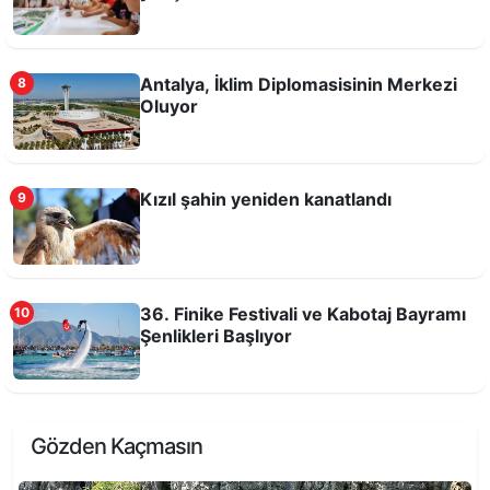
Kurşunlu Kent Mezarlığı’nın yüzde 20’si doldu
Antalya, İklim Diplomasisinin Merkezi
8
Oluyor
Kızıl şahin yeniden kanatlandı
9
36. Finike Festivali ve Kabotaj Bayramı
10
Şenlikleri Başlıyor
Aslan Burcunda Güneş Tutulması
Gözden Kaçmasın