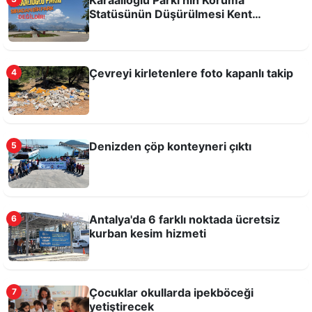
Statüsünün Düşürülmesi Kent
Hafızasına ve Kamusal Alanlara Yönelik
Bir Tehdittir!
Çevreyi kirletenlere foto kapanlı takip
4
Christopher Nolan’ın Odysseia Filmi Ardında
Mitolojik Diplomasi: Mitolojilerimizi Kim
Denizden çöp konteyneri çıktı
5
Anlatacak?
Antalya'da 6 farklı noktada ücretsiz
6
kurban kesim hizmeti
Çocuklar okullarda ipekböceği
7
yetiştirecek