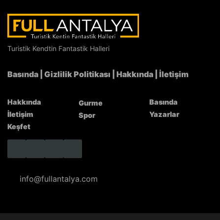
Zamanın Çanı, Mekânın Yatağı: Bronz Süvari'de
Modernliğin Uzun İnşası
Turistik Kendtin Fantastik Halleri
Basında
|
Gizlilik Politikası
|
Hakkında
|
İletişim
Hakkında
Basında
Gurme
İletişim
Yazarlar
Spor
Keşfet
info@fullantalya.com