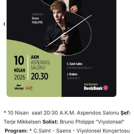
ı
* 10 Nisan saat 20:30 A.K.M. Aspendos Salonu
Şef:
Terje Mikkelsen
Solist:
Bruno Phılıppe "Viyolonsel"
Program:
* C.Saint - Saens - Viyolonsel Konçertosu