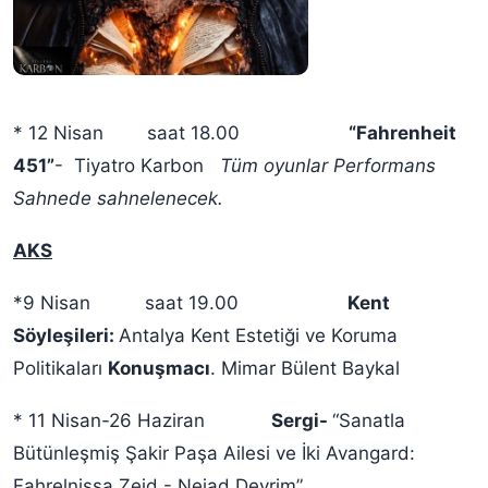
* 12 Nisan saat 18.00
“Fahrenheit
451”
- Tiyatro Karbon
Tüm oyunlar Performans
Sahnede sahnelenecek.
AKS
*9 Nisan saat 19.00
Kent
Söyleşileri:
Antalya Kent Estetiği ve Koruma
Politikaları
Konuşmacı
. Mimar Bülent Baykal
* 11 Nisan-26 Haziran
Sergi-
“Sanatla
Bütünleşmiş Şakir Paşa Ailesi ve İki Avangard:
Fahrelnissa Zeid - Nejad Devrim”