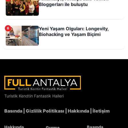
Gastronomide Güçbirliği…
Bloggerları ile buluştu
Yeni Yaşam Olguları: Longevity,
6
Biohacking ve Yaşam Biçimi
Şair-Yazar Şükrü Erbaş’la Antalya’yı, kentli
insanı ve sokağı konuştuk
Turistik Kendtin Fantastik Halleri
Basında
|
Gizlilik Politikası
|
Hakkında
|
İletişim
Hakkında
Basında
Gurme