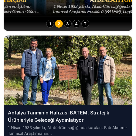
1 Nisan 1933 yılında, Atatürk’ün sağlığında kurulan, Batı Akdeniz
Tarımsal Araştırma Enstitüsü (BATEM), bugün bünyesindeki başta
narenciye türleri olmak üzer...
1
2
3
4
T
Antalya Tarımının Hafızası BATEM, Stratejik
Ürünleriyle Geleceği Aydınlatıyor
1 Nisan 1933 yılında, Atatürk’ün sağlığında kurulan, Batı Akdeniz
Tarımsal Araştırma En...