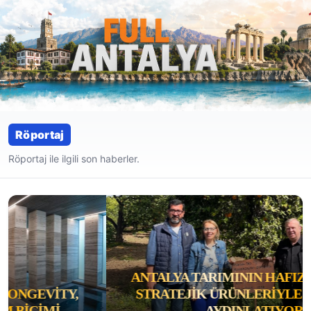
Röportaj
Röportaj ile ilgili son haberler.
ANTALYA TARIMININ HAFIZASI BATEM,
STRATEJIK ÜRÜNLERIYLE GELECEĞI
AYDINLATIYOR