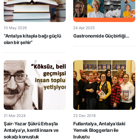
10 May 2026
24 Apr 2025
“Antalya kitapla bağı güçlü
Gastronomide Güçbirliği…
olan bir şehir”
21 Mar 2024
23 Dec 2018
Şair-Yazar Şükrü Erbaş’la
Fullantalya, Antalya’daki
Antalya’yı, kentli insanı ve
Yemek Bloggerları ile
sokağı konuştuk
buluştu