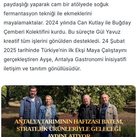
paydaşlığı yaparak cam bir atölyede soğuk
fermantasyon tekniği ile ekmeklerini
mayalamaktalar. 2024 yılında Can Kutlay ile Buğday
Çemberi Kolektifini kurdu. Bu süreçte Gül Yavuz
kreatif tüm işlerini gönülden destekledi. 24 Şubat
2025 tarihinde Türkiye’nin ilk Ekşi Maya Çalıştayını
gerçekleştiren Ayşe, Antalya Gastronomi İnisiyatifi
iletişim ve tanıtım gönüllüsüdür.
ANTALYA TARIMININ HAFIZASI BATEM,
STRATEJIK ÜRÜNLERIYLE GELECEĞI
AYDINLATIYOR