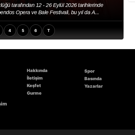
a, Alanya'ya daha liman girişinden bakarken bile bir
rası tesadüfen büyümüş bir kıyı kas...
4
5
6
T
9
K
Hakkında
Spor
İletişim
Basında
Keşfet
Yazarlar
Gurme
işim