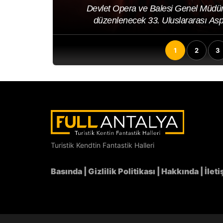
erinde
Ben yıllar önce buraları gezip dolaştığımd
A...
şeyin farkına varmıştım: bu
1
2
3
Turistik Kendtin Fantastik Halleri
Basında
|
Gizlilik Politikası
|
Hakkında
|
İlet