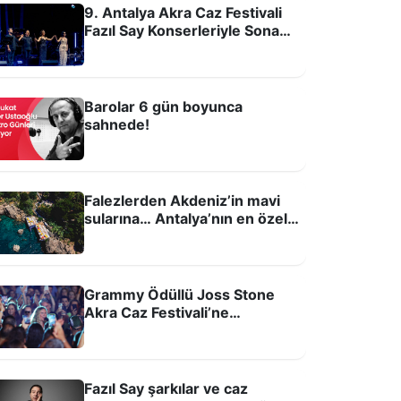
9. Antalya Akra Caz Festivali
Fazıl Say Konserleriyle Sona
Erdi
Barolar 6 gün boyunca
sahnede!
alezlerden Akdeniz’in mavi sularına…
Falezlerden Akdeniz’in mavi
ntalya’nın en özel plajları
sularına… Antalya’nın en özel
plajları
Grammy Ödüllü Joss Stone
Akra Caz Festivali’ne
Damgasını Vurdu
Fazıl Say şarkılar ve caz