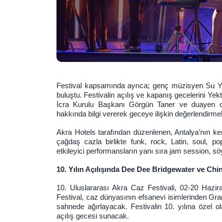
Festival kapsamında ayrıca; genç müzisyen Su Yavu
buluştu. Festivalin açılış ve kapanış gecelerini 
İcra Kurulu Başkanı Görgün Taner ve duayen c
hakkında bilgi vererek geceye ilişkin değerlendirmele
Akra Hotels tarafından düzenlenen, Antalya’nın ken
çağdaş cazla birlikte funk, rock, Latin, soul,
etkileyici performansların yanı sıra jam session, sö
10. Yılın Açılışında Dee Dee Bridgewater ve Ch
10. Uluslararası Akra Caz Festivali, 02-20 Hazira
Festival, caz dünyasının efsanevi isimlerinden G
sahnede ağırlayacak. Festivalin 10. yılına özel o
açılış gecesi sunacak.