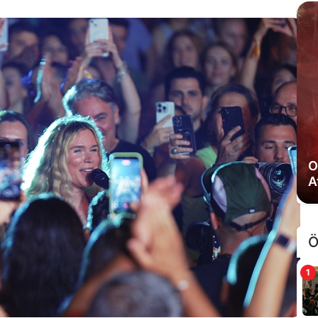
B
R
Ö
1