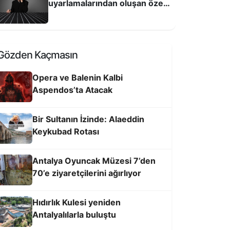
uyarlamalarından oluşan özel
repertuvarıyla Antalya'da
arolar 6 gün boyunca sahnede!
Gözden Kaçmasın
Opera ve Balenin Kalbi
Aspendos’ta Atacak
Bir Sultanın İzinde: Alaeddin
Keykubad Rotası
Antalya Oyuncak Müzesi 7’den
70’e ziyaretçilerini ağırlıyor
bdal Musa Sultanı Anma Etkinlikleri
ANTALYA OYUNCAK MÜ
6-28 Haziran’da
Hıdırlık Kulesi yeniden
70’E ZIYARETÇILERIN
Antalyalılarla buluştu