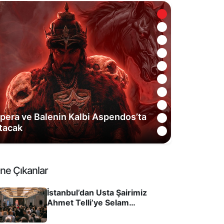
ir Sultanın İzinde: Alaeddin Keykubad
otası
ne Çıkanlar
İstanbul’dan Usta Şairimiz
Ahmet Telli’ye Selam
Gönderdik! Şifa Olsun
Dileyelim