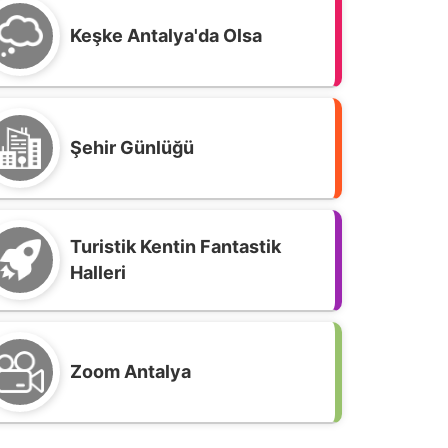
Keşke Antalya'da Olsa
Şehir Günlüğü
Turistik Kentin Fantastik
Halleri
Zoom Antalya
pera ve Balenin Kalbi Aspendos’ta
tacak