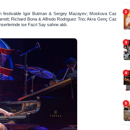
2
ılan festivalde Igor Butman & Sergey Mazayev; Moskova Caz
rett; Richard Bona & Alfredo Rodriguez Trio; Akra Genç Caz
A
erlerinde ise Fazıl Say sahne aldı.
z
3
4
5
H
b