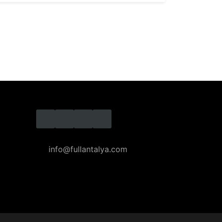
Kaleiçi'ndeki Antalya Oyuncak Müzesi, geçmişten günümüze 
oyuncak koleksiyonuyla çocukların ve ailelerin 
. Antalya Akra Caz Festivali Fazıl Say
onserleriyle Sona Erdi
info@fullantalya.com