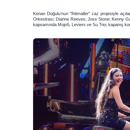
Kenan Doğulu’nun “İhtimaller” caz projesiyle aç
Orkestrası; Dianne Reeves; Joss Stone; Kenny Gar
kapsamında Mojo5, Leviers ve Su Trio; kapanış kons