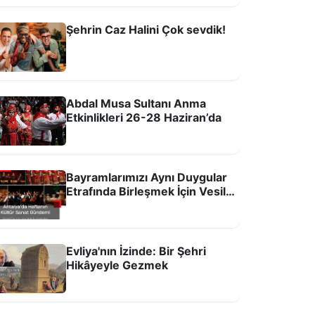
Şehrin Caz Halini Çok sevdik!
ntalya Oyuncak Müzesi 7’den 70’e
iyaretçilerini ağırlıyor
Abdal Musa Sultanı Anma
Etkinlikleri 26-28 Haziran’da
Bayramlarımızı Aynı Duygular
Etrafında Birleşmek İçin Vesile
Sayalım
Evliya'nın İzinde: Bir Şehri
ıdırlık Kulesi yeniden Antalyalılarla
Hikâyeyle Gezmek
uluştu