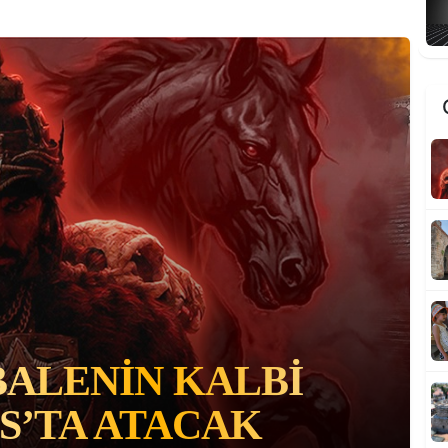
B
A
İZINDE: ALAEDDIN
2
AD ROTASI