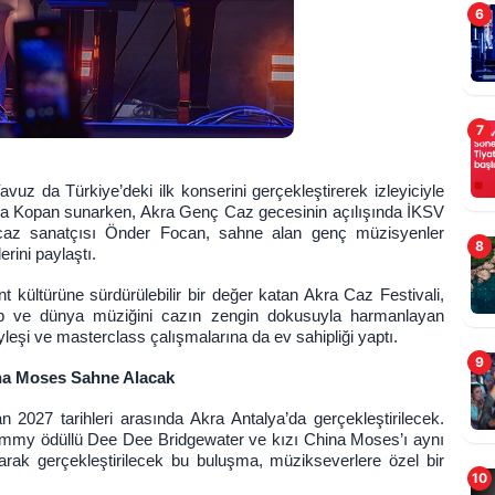
6
7
z da Türkiye’deki ilk konserini gerçekleştirerek izleyiciyle
Yekta Kopan sunarken, Akra Genç Caz gecesinin açılışında İKSV
az sanatçısı Önder Focan, sahne alan genç müzisyenler
F
8
rini paylaştı.
A
t kültürüne sürdürülebilir bir değer katan Akra Caz Festivali,
 pop ve dünya müziğini cazın zengin dokusuyla harmanlayan
yleşi ve masterclass çalışmalarına da ev sahipliği yaptı.
9
ina Moses Sahne Alacak
n 2027 tarihleri arasında Akra Antalya’da gerçekleştirilecek.
rammy ödüllü Dee Dee Bridgewater ve kızı China Moses’ı aynı
larak gerçekleştirilecek bu buluşma, müzikseverlere özel bir
10