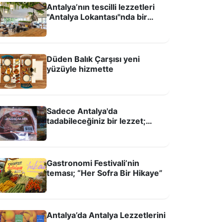
Antalya’nın tescilli lezzetleri
"Antalya Lokantası"nda bir
arada
Düden Balık Çarşısı yeni
yüzüyle hizmette
astronomi temsilcileri Antalya
Sadece Antalya'da
okantası’nda buluştu
tadabileceğiniz bir lezzet;
18’in Bağaçası
Gastronomi Festivali’nin
teması; “Her Sofra Bir Hikaye”
Antalya’da Antalya Lezzetlerini