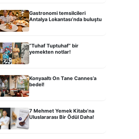
Gastronomi temsilcileri
Antalya Lokantası’nda buluştu
astronomi: Kültür mü, Tüketim Şovu
u?
“Tuhaf Tuptuhaf” bir
yemekten notlar!
Konyaaltı On Tane Cannes’a
bedel!
ntalya Mutfağının Kayıp Hazinesi: Şef
7 Mehmet Yemek Kitabı’na
ökay Özenç ile Geçmişten Geleceğe
Uluslararası Bir Ödül Daha!
ezzet Köprüsü