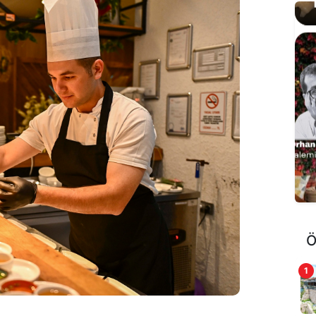
K
Ö
1