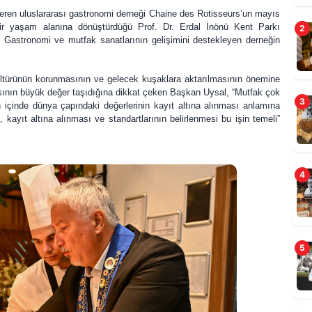
steren uluslararası gastronomi derneği Chaine des Rotisseurs’un mayıs
ir yaşam alanına dönüştürdüğü Prof. Dr. Erdal İnönü Kent Parkı
2
Gastronomi ve mutfak sanatlarının gelişimini destekleyen derneğin
G
m
türünün korunmasının ve gelecek kuşaklara aktarılmasının önemine
asının büyük değer taşıdığına dikkat çeken Başkan Uysal, “Mutfak çok
3
n içinde dünya çapındaki değerlerinin kayıt altına alınması anlamına
kayıt altına alınması ve standartlarının belirlenmesi bu işin temeli”
4
A
5
G
L