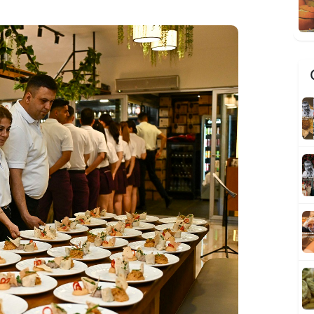
M
G
S