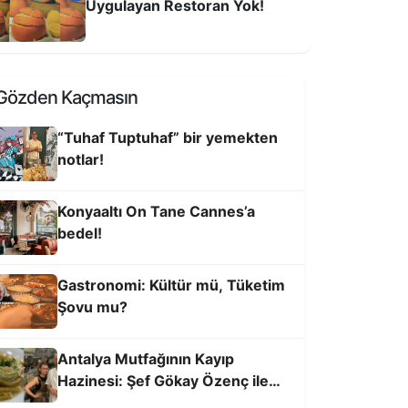
Uygulayan Restoran Yok!
ermerli Coğrafi İşaretler Cafe Açıldı
Gözden Kaçmasın
“Tuhaf Tuptuhaf” bir yemekten
notlar!
Konyaaltı On Tane Cannes’a
bedel!
Gastronomi: Kültür mü, Tüketim
Şovu mu?
astronomi Festivali’nin teması; “Her
ofra Bir Hikaye”
Antalya Mutfağının Kayıp
Hazinesi: Şef Gökay Özenç ile
Geçmişten Geleceğe Lezzet