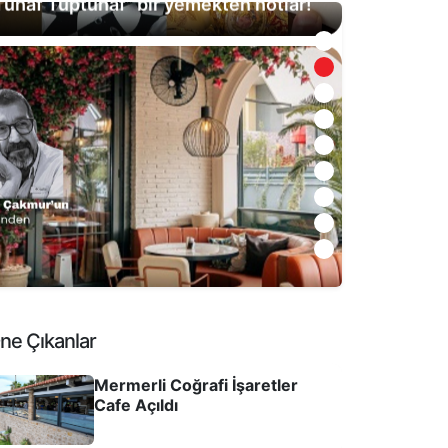
onyaaltı On Tane Cannes’a bedel!
ne Çıkanlar
Mermerli Coğrafi İşaretler
Cafe Açıldı