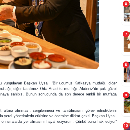
6
7
G
8
L
unu vurgulayan Başkan Uysal, “Bir ucumuz Kafkasya mutfağı, diğer
mutfağı, diğer tarafımız Orta Anadolu mutfağı. Akdeniz’de çok güzel
aunaya sahibiz. Bunun sonucunda da son derece renkli bir mutfağa
9
 altına alınması, sergilenmesi ve tanıtılmasını görev edindiklerini
a yerel yönetimlerin etkisine ve önemine dikkat çekti. Başkan Uysal,
 ön sıralarda yer almasını hayal ediyorum. Çünkü bunu hak ediyor”
10