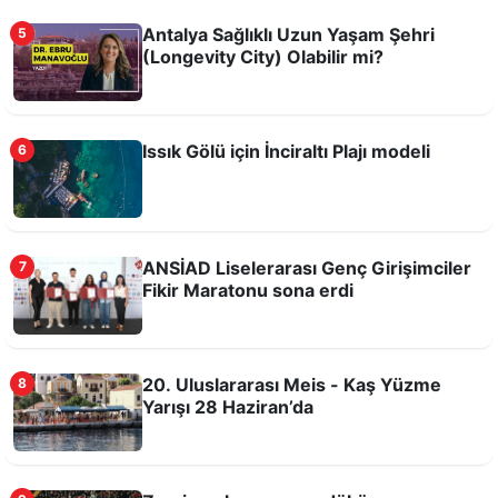
Tarihi Kırkgöz Hanı'nda Candles And Echoes
Antalya Sağlıklı Uzun Yaşam Şehri
5
Konseri
(Longevity City) Olabilir mi?
Issık Gölü için İnciraltı Plajı modeli
6
ANSİAD Liselerarası Genç Girişimciler
7
Fikir Maratonu sona erdi
Bilim, teknoloji ve üretim Antalya Tarım
Teknokenti'nde buluşacak
20. Uluslararası Meis - Kaş Yüzme
8
Yarışı 28 Haziran’da