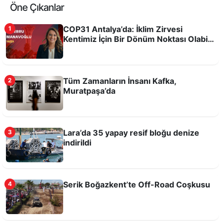
Öne Çıkanlar
COP31 Antalya’da: İklim Zirvesi
1
Kentimiz İçin Bir Dönüm Noktası Olabilir
mi?
Tüm Zamanların İnsanı Kafka,
2
Muratpaşa’da
Odysseus'un filmi kitabına ilgiyi artırdı
Lara’da 35 yapay resif bloğu denize
3
indirildi
Serik Boğazkent’te Off-Road Coşkusu
4