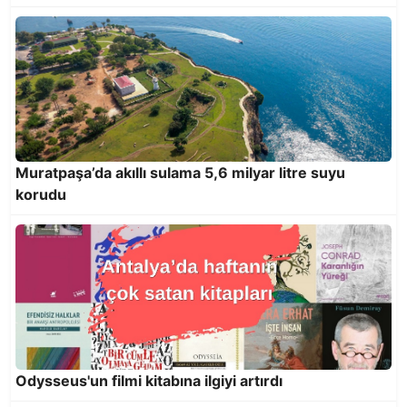
Muratpaşa’da akıllı sulama 5,6 milyar litre suyu
korudu
Altın Portakal’da Onur Ödülleri Menderes
Samancılar ve Tilbe Saran’a
Odysseus'un filmi kitabına ilgiyi artırdı