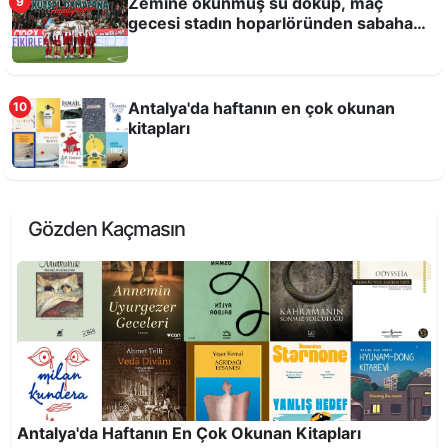
Zemine okunmuş su döküp, maç
9
gecesi stadın hoparlöründen sabaha
kadar Kuran-ı Kerim okutmuşlar!
Antalya'da haftanın en çok okunan
10
kitapları
Antalya Dijital Gençlik Merkezi DİGEM açıldı
Gözden Kaçmasın
On yılda 25 milyon 818 bin 921 kilogram atık
ekonomiye kazandırıldı
Antalya'da Haftanın En Çok Okunan Kitapları