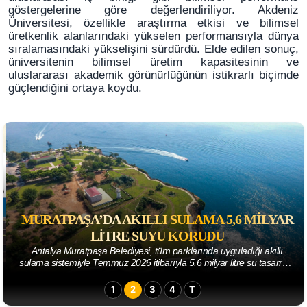
göstergelerine göre değerlendiriliyor. Akdeniz
Üniversitesi, özellikle araştırma etkisi ve bilimsel
üretkenlik alanlarındaki yükselen performansıyla dünya
sıralamasındaki yükselişini sürdürdü. Elde edilen sonuç,
üniversitenin bilimsel üretim kapasitesinin ve
uluslararası akademik görünürlüğünün istikrarlı biçimde
güçlendiğini ortaya koydu.
MURATPAŞA’DA AKILLI SULAMA 5,6 MILYAR
LITRE SUYU KORUDU
Antalya Muratpaşa Belediyesi, tüm parklarında uyguladığı akıllı
sulama sistemiyle Temmuz 2026 itibarıyla 5.6 milyar litre su tasarrufu
sağladı. Parkların sul...
1
2
3
4
T