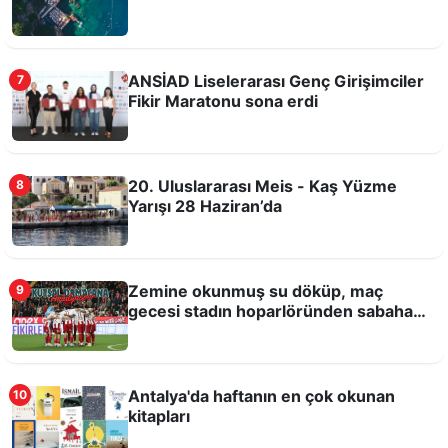
ANSİAD Liselerarası Genç Girişimciler
7
Fikir Maratonu sona erdi
Bilim, teknoloji ve üretim Antalya Tarım
Teknokenti'nde buluşacak
20. Uluslararası Meis - Kaş Yüzme
8
Yarışı 28 Haziran’da
Zemine okunmuş su döküp, maç
9
gecesi stadın hoparlöründen sabaha
kadar Kuran-ı Kerim okutmuşlar!
Antalya'da haftanın en çok okunan
10
kitapları
Antalya Dijital Gençlik Merkezi DİGEM açıldı