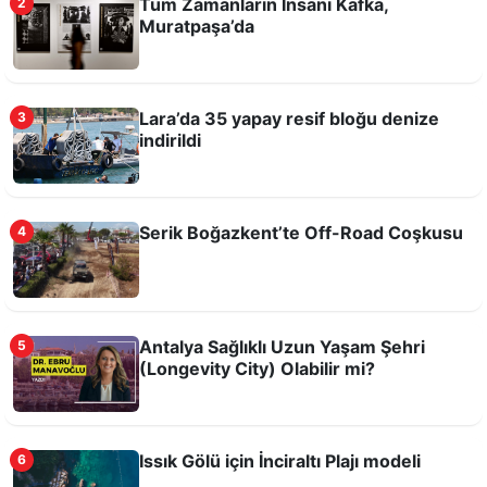
Tüm Zamanların İnsanı Kafka,
2
Muratpaşa’da
Odysseus'un filmi kitabına ilgiyi artırdı
Lara’da 35 yapay resif bloğu denize
3
indirildi
Serik Boğazkent’te Off-Road Coşkusu
4
Tarihi Kırkgöz Hanı'nda Candles And Echoes
Antalya Sağlıklı Uzun Yaşam Şehri
5
Konseri
(Longevity City) Olabilir mi?
Issık Gölü için İnciraltı Plajı modeli
6