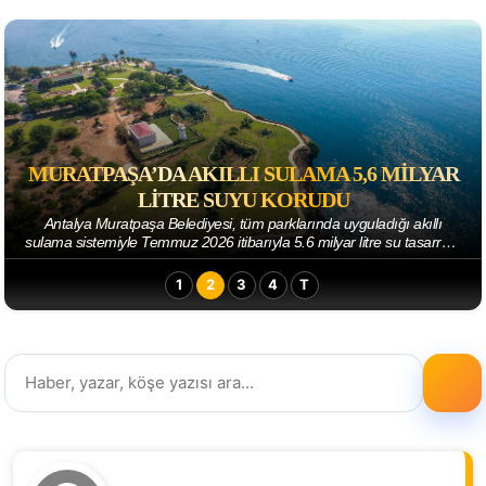
MURATPAŞA’DA AKILLI SULAMA 5,6 MILYAR
LITRE SUYU KORUDU
Antalya Muratpaşa Belediyesi, tüm parklarında uyguladığı akıllı
sulama sistemiyle Temmuz 2026 itibarıyla 5.6 milyar litre su tasarrufu
sağladı. Parkların sul...
1
2
3
4
T