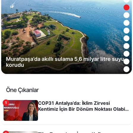
Muratpaşa’da akıllı sulama 5,6 milyar litre suyu
korudu
Öne Çıkanlar
COP31 Antalya’da: İklim Zirvesi
1
Kentimiz İçin Bir Dönüm Noktası Olabilir
mi?