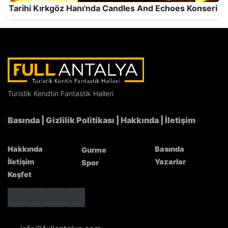
Tarihi Kırkgöz Hanı'nda Candles And Echoes Konseri
Antalya’nın Hizmet Kalitesi NATO Zirvesi’nde
Türkiye’yi Temsil Etti
Turistik Kendtin Fantastik Halleri
Basında
|
Gizlilik Politikası
|
Hakkında
|
İletişim
Hakkında
Basında
Gurme
İletişim
Yazarlar
Spor
Keşfet