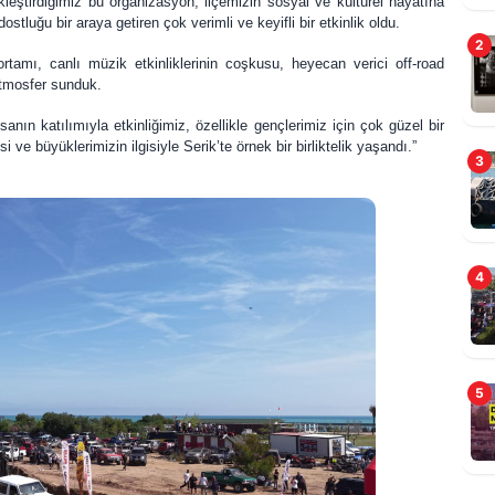
leştirdiğimiz bu organizasyon, ilçemizin sosyal ve kültürel hayatına
luğu bir araya getiren çok verimli ve keyifli bir etkinlik oldu.
2
tamı, canlı müzik etkinliklerinin coşkusu, heyecan verici off-road
 atmosfer sunduk.
O
ın katılımıyla etkinliğimiz, özellikle gençlerimiz için çok güzel bir
ve büyüklerimizin ilgisiyle Serik’te örnek bir birliktelik yaşandı.”
3
4
5
T
E