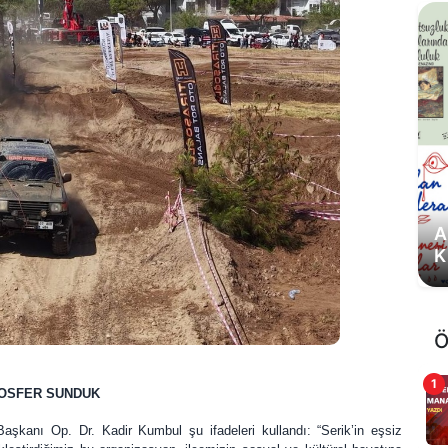
M
l
Ö
1
MOSFER SUNDUK
şkanı Op. Dr. Kadir Kumbul şu ifadeleri kullandı: “Serik’in eşsiz