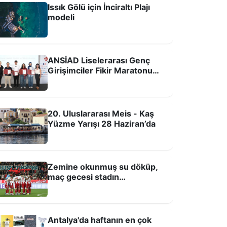
Issık Gölü için İnciraltı Plajı
modeli
ANSİAD Liselerarası Genç
Girişimciler Fikir Maratonu
sona erdi
ilim, teknoloji ve üretim Antalya Tarım
20. Uluslararası Meis - Kaş
eknokenti'nde buluşacak
Yüzme Yarışı 28 Haziran’da
Zemine okunmuş su döküp,
maç gecesi stadın
hoparlöründen sabaha kadar
Kuran-ı Kerim okutmuşlar!
Antalya'da haftanın en çok