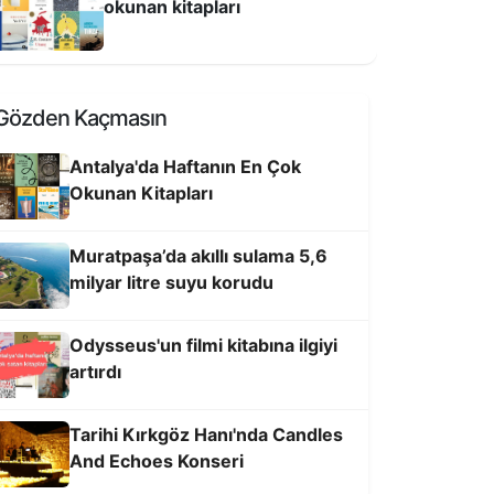
okunan kitapları
ntalya Dijital Gençlik Merkezi DİGEM
çıldı
Gözden Kaçmasın
Antalya'da Haftanın En Çok
Okunan Kitapları
Muratpaşa’da akıllı sulama 5,6
milyar litre suyu korudu
Odysseus'un filmi kitabına ilgiyi
artırdı
n yılda 25 milyon 818 bin 921
ilogram atık ekonomiye kazandırıldı
Tarihi Kırkgöz Hanı'nda Candles
And Echoes Konseri