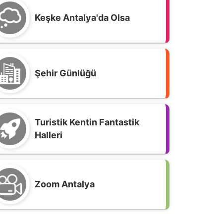
Keşke Antalya'da Olsa
Şehir Günlüğü
Turistik Kentin Fantastik
Halleri
Zoom Antalya
ntalya'da Haftanın En Çok Okunan
itapları