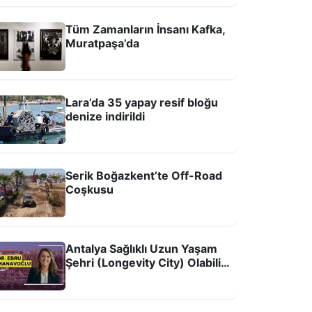
Tüm Zamanların İnsanı Kafka,
Muratpaşa’da
dysseus'un filmi kitabına ilgiyi artırdı
Lara’da 35 yapay resif bloğu
denize indirildi
Serik Boğazkent’te Off-Road
Coşkusu
Antalya Sağlıklı Uzun Yaşam
arihi Kırkgöz Hanı'nda Candles And
Şehri (Longevity City) Olabilir
choes Konseri
mi?