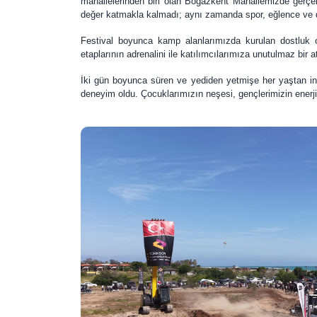
mahallelerinden biri olan Boğazkent Mahallemizde gerçek
değer katmakla kalmadı; aynı zamanda spor, eğlence ve dost
Festival boyunca kamp alanlarımızda kurulan dostluk or
etaplarının adrenalini ile katılımcılarımıza unutulmaz bir
İki gün boyunca süren ve yediden yetmişe her yaştan insan
deneyim oldu. Çocuklarımızın neşesi, gençlerimizin enerjisi 