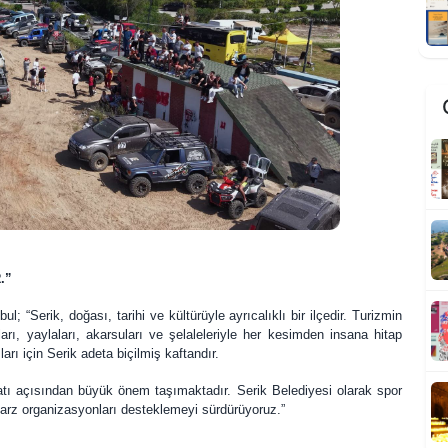
A
a
.”
l; “Serik, doğası, tarihi ve kültürüyle ayrıcalıklı bir ilçedir. Turizmin
arı, yaylaları, akarsuları ve şelaleleriyle her kesimden insana hitap
arı için Serik adeta biçilmiş kaftandır.
O
k
yatı açısından büyük önem taşımaktadır. Serik Belediyesi olarak spor
tarz organizasyonları desteklemeyi sürdürüyoruz.”