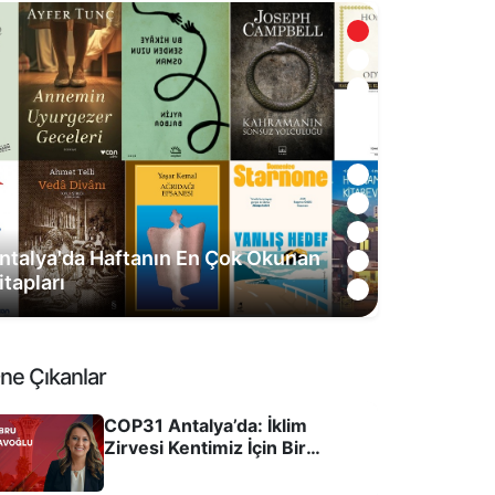
uratpaşa’da akıllı sulama 5,6 milyar
itre suyu korudu
ne Çıkanlar
COP31 Antalya’da: İklim
Zirvesi Kentimiz İçin Bir
Dönüm Noktası Olabilir mi?