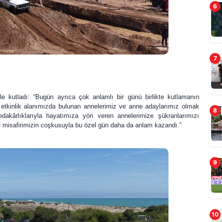
6
7
 kutladı: “Bugün ayrıca çok anlamlı bir günü birlikte kutlamanın
 etkinlik alanımızda bulunan annelerimiz ve anne adaylarımız olmak
B
8
dakârlıklarıyla hayatımıza yön veren annelerimize şükranlarımızı
T
e misafirimizin coşkusuyla bu özel gün daha da anlam kazandı.”
9
10