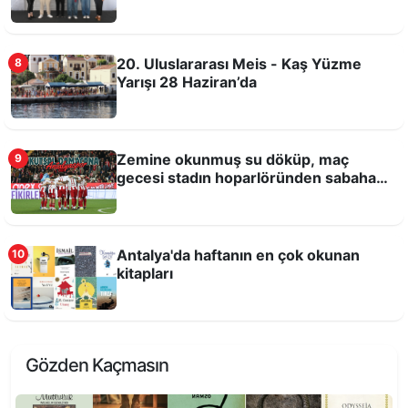
Bilim, teknoloji ve üretim Antalya Tarım
Teknokenti'nde buluşacak
20. Uluslararası Meis - Kaş Yüzme
8
Yarışı 28 Haziran’da
Zemine okunmuş su döküp, maç
9
gecesi stadın hoparlöründen sabaha
kadar Kuran-ı Kerim okutmuşlar!
Antalya'da haftanın en çok okunan
10
kitapları
Antalya Dijital Gençlik Merkezi DİGEM açıldı
Gözden Kaçmasın