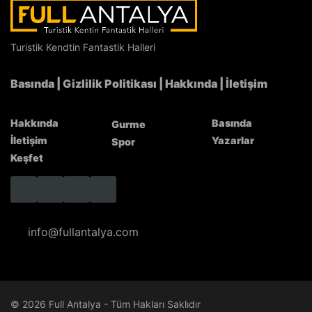
Antalya’nın Hizmet Kalitesi NATO Zirvesi’nde
Türkiye’yi Temsil Etti
Turistik Kendtin Fantastik Halleri
Basında
|
Gizlilik Politikası
|
Hakkında
|
İletişim
Hakkında
Basında
Gurme
İletişim
Yazarlar
Spor
Keşfet
info@fullantalya.com
© 2026 Full Antalya - Tüm Hakları Saklıdır