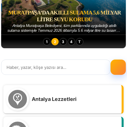
MURATPAŞA’DA AKILLI SULAMA 5,6 MILYAR
LITRE SUYU KORUDU
Antalya Muratpaşa Belediyesi, tüm parklarında uyguladığı akıllı
sulama sistemiyle Temmuz 2026 itibarıyla 5.6 milyar litre su tasarrufu
sağladı. Parkların sul...
1
2
3
4
T
Antalya Lezzetleri