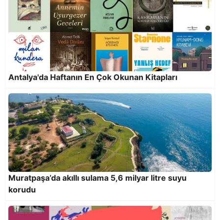
On yılda 25 milyon 818 bin 921 kilogram atık
ekonomiye kazandırıldı
Antalya'da Haftanın En Çok Okunan Kitapları
Muratpaşa’da akıllı sulama 5,6 milyar litre suyu
korudu
Altın Portakal’da Onur Ödülleri Menderes
Samancılar ve Tilbe Saran’a