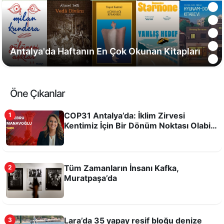
Muratpaşa’da akıllı sulama 5,6 milyar litre suyu
korudu
Öne Çıkanlar
COP31 Antalya’da: İklim Zirvesi
1
Kentimiz İçin Bir Dönüm Noktası Olabilir
mi?
Tüm Zamanların İnsanı Kafka,
2
Muratpaşa’da
Odysseus'un filmi kitabına ilgiyi artırdı
Lara’da 35 yapay resif bloğu denize
3