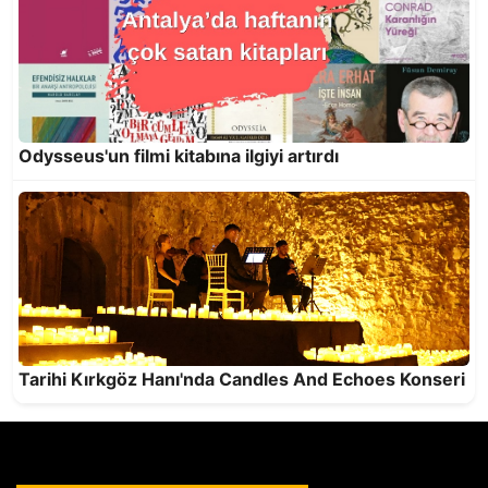
Odysseus'un filmi kitabına ilgiyi artırdı
Antalya’da en çok okunan kitaplar… İlk sırada
Ahmet Telli’den “Veda Divanı” var
Tarihi Kırkgöz Hanı'nda Candles And Echoes Konseri