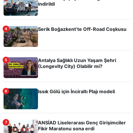
indirildi
Serik Boğazkent’te Off-Road Coşkusu
4
Tarihi Kırkgöz Hanı'nda Candles And Echoes
Antalya Sağlıklı Uzun Yaşam Şehri
5
Konseri
(Longevity City) Olabilir mi?
Issık Gölü için İnciraltı Plajı modeli
6
ANSİAD Liselerarası Genç Girişimciler
7
Fikir Maratonu sona erdi