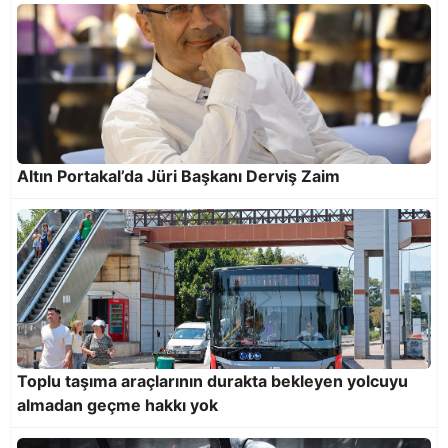
Altın Portakal’da Jüri Başkanı Derviş Zaim
Çöpkapar denizlerimizde hizmette
Toplu taşıma araçlarının durakta bekleyen yolcuyu
almadan geçme hakkı yok