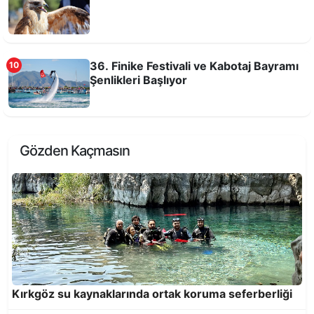
36. Finike Festivali ve Kabotaj Bayramı
10
Şenlikleri Başlıyor
Aslan Burcunda Güneş Tutulması
Gözden Kaçmasın
Muratpaşa’dan Türk dünyasına kardeş şehir
adımı
Kırkgöz su kaynaklarında ortak koruma seferberliği