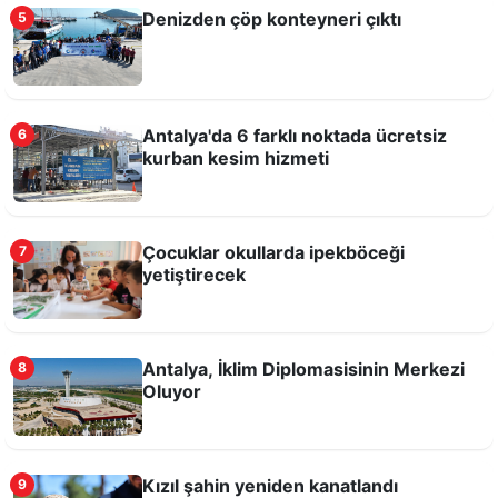
Denizden çöp konteyneri çıktı
5
Anlatacak?
Antalya'da 6 farklı noktada ücretsiz
6
kurban kesim hizmeti
Çocuklar okullarda ipekböceği
7
yetiştirecek
Kurşunlu Kent Mezarlığı’nın yüzde 20’si doldu
Antalya, İklim Diplomasisinin Merkezi
8
Oluyor
Kızıl şahin yeniden kanatlandı
9