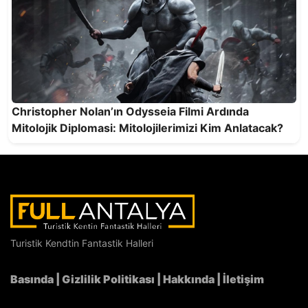
Finike Açıklarında 50 Yapay Resif Denizle
Buluştu
Christopher Nolan’ın Odysseia Filmi Ardında
Mitolojik Diplomasi: Mitolojilerimizi Kim Anlatacak?
Zamanın Çanı, Mekânın Yatağı: Bronz Süvari'de
Modernliğin Uzun İnşası
Turistik Kendtin Fantastik Halleri
Basında
|
Gizlilik Politikası
|
Hakkında
|
İletişim