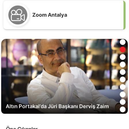
Zoom Antalya
Kırkgöz su kaynaklarında ortak koruma
seferberliği
Altın Portakal’da Jüri Başkanı Derviş Zaim