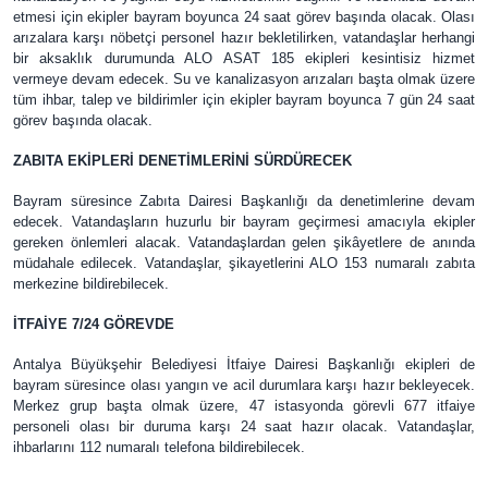
etmesi için ekipler bayram boyunca 24 saat görev başında olacak. Olası
arızalara karşı nöbetçi personel hazır bekletilirken, vatandaşlar herhangi
bir aksaklık durumunda
ALO ASAT 185 ekipleri kesintisiz hizmet
vermeye devam edecek. Su ve kanalizasyon arızaları başta olmak üzere
tüm ihbar, talep ve bildirimler için ekipler bayram boyunca 7 gün 24 saat
görev başında olacak.
ZABITA EKİPLERİ DENETİMLERİNİ SÜRDÜRECEK
Bayram süresince Zabıta Dairesi Başkanlığı da denetimlerine devam
edecek. Vatandaşların huzurlu bir bayram geçirmesi amacıyla ekipler
gereken önlemleri alacak. Vatandaşlardan gelen şikâyetlere de anında
müdahale edilecek. Vatandaşlar, şikayetlerini ALO 153 numaralı zabıta
merkezine bildirebilecek.
İTFAİYE 7/24 GÖREVDE
Antalya Büyükşehir Belediyesi İtfaiye Dairesi Başkanlığı ekipleri de
bayram süresince olası yangın ve acil durumlara karşı hazır bekleyecek.
Merkez grup başta olmak üzere, 47 istasyonda görevli 677 itfaiye
personeli olası bir duruma karşı 24 saat hazır olacak. Vatandaşlar,
ihbarlarını 112 numaralı telefona bildirebilecek.