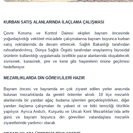
KURBAN SATIŞ ALANLARINDA İLAÇLAMA ÇALIŞMASI
Çevre Koruma ve Kontrol Dairesi ekipleri bayram öncesinde
yoğunlaştırdığı vektörel mücadele çalışmalarına bayram boyunca kurban
satış noktalarında da devam ettirecek. Sağlık Bakanlığı tarafından
ruhsatlandırılmış, Dünya Sağlık Örgütü tarafından onaylanmış biyosidal
ürünlerin kullanıldığı uygulamada özellikle pazar alanlarında oluşabilecek
sivrisinek, karasinek, pire ve kene gibi haşerelerin önüne geçilmesi
hedefleniyor.
MEZARLIKLARDA DİN GÖREVLİLERİ HAZIR
Bayram öncesi ve bayramda en çok ziyaret edilen yerler arasında
bulunan mezarlıklarda da gerekli önlemler alındı. 19 ilçe mezarlık
alanlarında bir yandan ağaç budama işlemleri gerçekleştirilirken, diğer
yandan ilaçlama çalışmaları ile yabani ot ve bitki temizliği titizlikle
yapılıyor. Ayrıca Andızlı, Kurşunlu ve Uncalı Kent Mezarlıkları’nda arife
günü ve bayram boyunca din görevlileri vatandaşlara mezarlık
ziyaretlerinde yardımcı olacak.