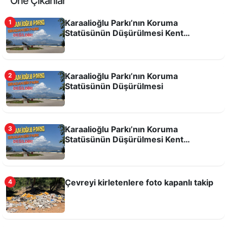
Öne Çıkanlar
Karaalioğlu Parkı’nın Koruma
1
Statüsünün Düşürülmesi Kent
Hafızasına ve Kamusal Alanlara Yönelik
Bir Tehdittir!
Karaalioğlu Parkı’nın Koruma
2
Statüsünün Düşürülmesi
Toplu taşıma araçlarının durakta bekleyen
yolcuyu almadan geçme hakkı yok
Karaalioğlu Parkı’nın Koruma
3
Statüsünün Düşürülmesi Kent
Hafızasına ve Kamusal Alanlara Yönelik
Bir Tehdittir!
Çevreyi kirletenlere foto kapanlı takip
4
Christopher Nolan’ın Odysseia Filmi Ardında
Mitolojik Diplomasi: Mitolojilerimizi Kim