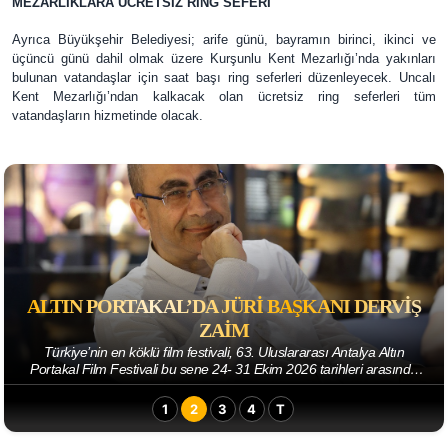
MEZARLIKLARA ÜCRETSİZ RİNG SEFERİ
Ayrıca Büyükşehir Belediyesi; arife günü, bayramın birinci, ikinci ve
üçüncü günü dahil olmak üzere Kurşunlu Kent Mezarlığı’nda yakınları
bulunan vatandaşlar için saat başı ring seferleri düzenleyecek. Uncalı
Kent Mezarlığı’ndan kalkacak olan ücretsiz ring seferleri tüm
vatandaşların hizmetinde olacak.
ALTIN PORTAKAL’DA JÜRI BAŞKANI DERVIŞ
ZAIM
Türkiye’nin en köklü film festivali, 63. Uluslararası Antalya Altın
Portakal Film Festivali bu sene 24- 31 Ekim 2026 tarihleri arasında
sinemaseverlerle bulu...
1
2
3
4
T