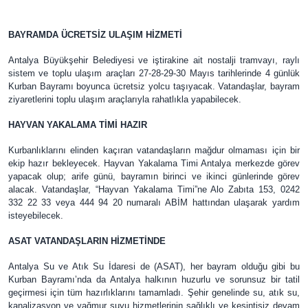
BAYRAMDA ÜCRETSİZ ULAŞIM HİZMETİ
Antalya Büyükşehir Belediyesi ve iştirakine ait nostalji tramvayı, raylı
sistem ve toplu ulaşım araçları 27-28-29-30 Mayıs tarihlerinde 4 günlük
Kurban Bayramı boyunca ücretsiz yolcu taşıyacak. Vatandaşlar, bayram
ziyaretlerini toplu ulaşım araçlarıyla rahatlıkla yapabilecek.
HAYVAN YAKALAMA TİMİ HAZIR
Kurbanlıklarını elinden kaçıran vatandaşların mağdur olmaması için bir
ekip hazır bekleyecek. Hayvan Yakalama Timi Antalya merkezde görev
yapacak olup; arife günü, bayramın birinci ve ikinci günlerinde görev
alacak. Vatandaşlar, “Hayvan Yakalama Timi”ne Alo Zabıta 153, 0242
332 22 33 veya 444 94 20 numaralı ABİM hattından ulaşarak yardım
isteyebilecek.
ASAT VATANDAŞLARIN HİZMETİNDE
Antalya Su ve Atık Su İdaresi de (ASAT), her bayram olduğu gibi bu
Kurban Bayramı’nda da Antalya halkının huzurlu ve sorunsuz bir tatil
geçirmesi için tüm hazırlıklarını tamamladı. Şehir genelinde su, atık su,
kanalizasyon ve yağmur suyu hizmetlerinin sağlıklı ve kesintisiz devam