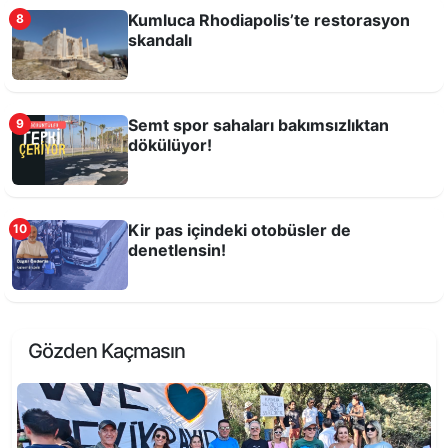
Kumluca Rhodiapolis’te restorasyon
8
skandalı
Semt spor sahaları bakımsızlıktan
9
dökülüyor!
Kir pas içindeki otobüsler de
10
denetlensin!
Kentte zamanı durduranların tembelliği!
Gözden Kaçmasın