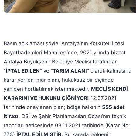
Basın açıklaması şöyle; Antalya’nın Korkuteli ilçesi
Bayatbademleri Mahallesi’nde, 2021 yılında bizzat
Antalya Büyükşehir Belediye Meclisi tarafından
"İPTAL EDİLEN"
ve
"TARIM ALANI"
olarak kalmasına
karar verilen imar planı, hukuksuz bir biçimde
yeniden hortlatılmak istenmektedir.
MECLİS KENDİ
KARARINI VE HUKUKU ÇİĞNİYOR!
12.07.2021
tarihinde onaylanan plan; bölge halkının
555 adet
itirazı
, DSİ ve Şehir Planlamacıları Odası’nın teknik
raporları neticesinde 08.11.2021 tarihinde (Karar No:
773)
İPTAL EDİLMİŞTİR.
Bu kararla bölgenin