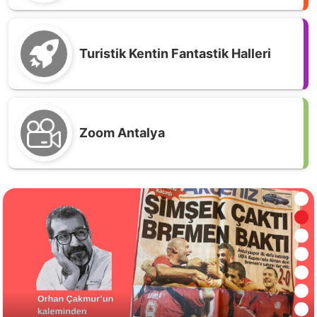
Turistik Kentin Fantastik Halleri
Zoom Antalya
Geyikbayırı’nda enerjiye değil, yönteme itiraz
var! Doğa güzel kalsın, enerji yer altına