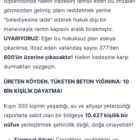
toplantısında halkın iradesini temsil eden bu imzaları
görmezden gelmiş; planı reddetmek yerine
"belediyesine iade" ederek hukuk dışı bir
manevrayla rantın kapısını aralık bırakmıştır.
UYARIYORUZ:
Eğer bu hukuksuz plan askıya
çıkarılırsa, itiraz eden vatandaş sayısı 377’den
600’ün üzerine çıkacaktır!
Halkın iradesine karşı
durmaktan vazgeçin.
ÜRETEN KÖYDEN, TÜKETEN BETON YIĞININA: 10
BİN KİŞİLİK DAYATMA!
Kışın 300 kişinin yaşadığı, su ve altyapı yetersizliği
raporlarla sabit olan bir bölgeye
10.427 kişilik bir
nüfus
yerleştirmek şehircilik değil, doğa cinayetidir!
Tarımsal Yıkım:
Cevizlikler, zeytinlikler ve