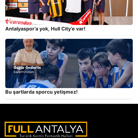
Antalyaspor’a yok, Hull City’e var!
Semt spor sahaları bakımsızlıktan dökülüyor!
Bu şartlarda sporcu yetişmez!
Tadında Anadolu Hatay Lezzet Günleri’nin yeni