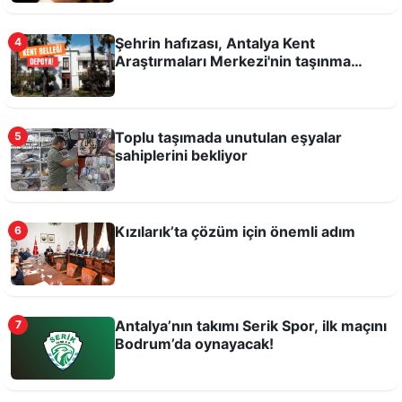
Şehrin hafızası, Antalya Kent
4
Araştırmaları Merkezi'nin taşınma
kararına büyük tepki var
Toplu taşımada unutulan eşyalar
5
Bu şartlarda sporcu yetişmez!
sahiplerini bekliyor
Kızılarık’ta çözüm için önemli adım
6
Antalya’nın takımı Serik Spor, ilk maçını
7
Bodrum’da oynayacak!
Rüzgarı Bekleyen Antalyalılar