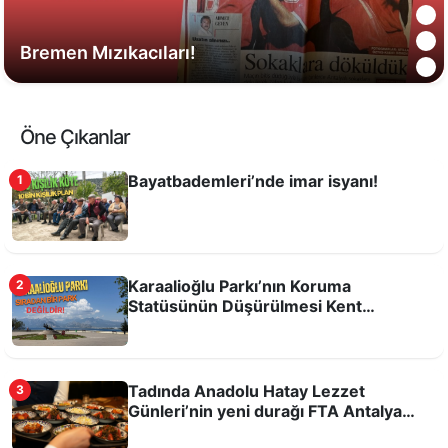
Bremen Mızıkacıları!
Öne Çıkanlar
Bayatbademleri’nde imar isyanı!
1
Karaalioğlu Parkı’nın Koruma
2
Statüsünün Düşürülmesi Kent
Hafızasına ve Kamusal Alanlara Yönelik
Antalyaspor’a yok, Hull City’e var!
Bir Tehdittir!
Tadında Anadolu Hatay Lezzet
3
Günleri’nin yeni durağı FTA Antalya
Havalimanı