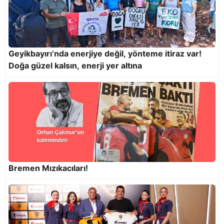
Kir pas içindeki otobüsler de denetlensin!
Geyikbayırı’nda enerjiye değil, yönteme itiraz var!
Doğa güzel kalsın, enerji yer altına
Bremen Mızıkacıları!
Kahire Piramitleriyle, Antalya EGO ile
Konuşuyor