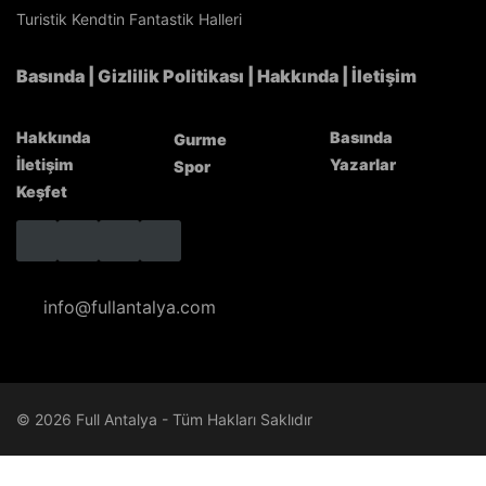
durağı FTA Antalya Havalimanı
Turistik Kendtin Fantastik Halleri
Basında
|
Gizlilik Politikası
|
Hakkında
|
İletişim
Hakkında
Basında
Gurme
İletişim
Yazarlar
Spor
Keşfet
info@fullantalya.com
© 2026 Full Antalya - Tüm Hakları Saklıdır