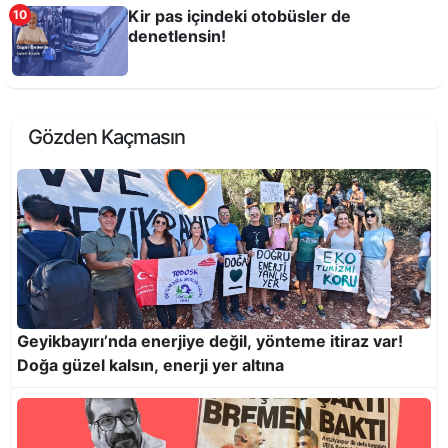
Kir pas içindeki otobüsler de
10
denetlensin!
Kentte zamanı durduranların tembelliği!
Gözden Kaçmasın
Kir pas içindeki otobüsler de denetlensin!
Geyikbayırı’nda enerjiye değil, yönteme itiraz var!
Doğa güzel kalsın, enerji yer altına