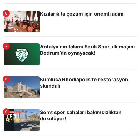
Kızılarık’ta çözüm için önemli adım
6
Antalya’nın takımı Serik Spor, ilk maçını
7
Bodrum’da oynayacak!
Rüzgarı Bekleyen Antalyalılar
Kumluca Rhodiapolis’te restorasyon
8
skandalı
Semt spor sahaları bakımsızlıktan
9
dökülüyor!