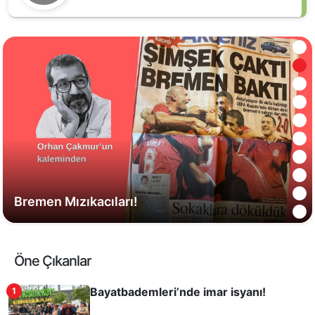
var! Doğa güzel kalsın, enerji yer altına
Bremen Mızıkacıları!
Öne Çıkanlar
Bayatbademleri’nde imar isyanı!
1