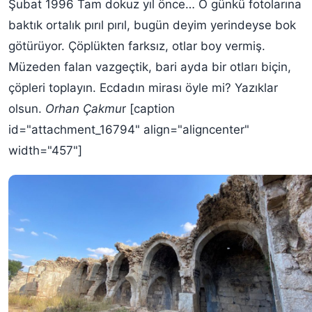
Şubat 1996 Tam dokuz yıl önce… O günkü fotolarına
baktık ortalık pırıl pırıl, bugün deyim yerindeyse bok
götürüyor. Çöplükten farksız, otlar boy vermiş.
Müzeden falan vazgeçtik, bari ayda bir otları biçin,
çöpleri toplayın. Ecdadın mirası öyle mi? Yazıklar
olsun.
Orhan Çakmu
r [caption
id="attachment_16794" align="aligncenter"
width="457"]