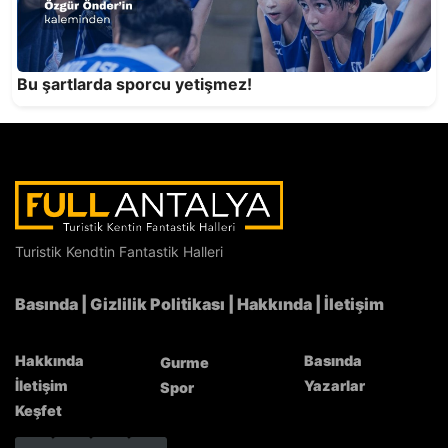
Bu şartlarda sporcu yetişmez!
Tadında Anadolu Hatay Lezzet Günleri’nin yeni
durağı FTA Antalya Havalimanı
Turistik Kendtin Fantastik Halleri
Basında
|
Gizlilik Politikası
|
Hakkında
|
İletişim
Hakkında
Basında
Gurme
İletişim
Yazarlar
Spor
Keşfet