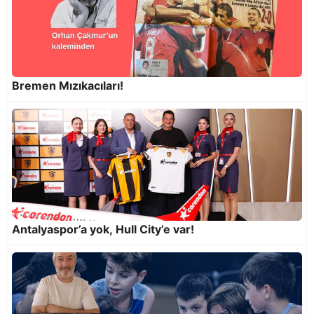
Bremen Mızıkacıları!
Kahire Piramitleriyle, Antalya EGO ile
Konuşuyor
Antalyaspor’a yok, Hull City’e var!
Semt spor sahaları bakımsızlıktan dökülüyor!