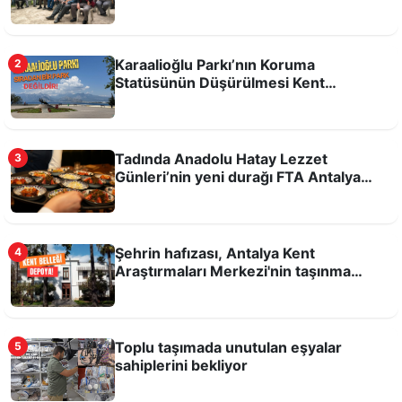
Karaalioğlu Parkı’nın Koruma
2
Statüsünün Düşürülmesi Kent
Hafızasına ve Kamusal Alanlara Yönelik
Antalyaspor’a yok, Hull City’e var!
Bir Tehdittir!
Tadında Anadolu Hatay Lezzet
3
Günleri’nin yeni durağı FTA Antalya
Havalimanı
Şehrin hafızası, Antalya Kent
4
Araştırmaları Merkezi'nin taşınma
kararına büyük tepki var
Toplu taşımada unutulan eşyalar
5
Bu şartlarda sporcu yetişmez!
sahiplerini bekliyor