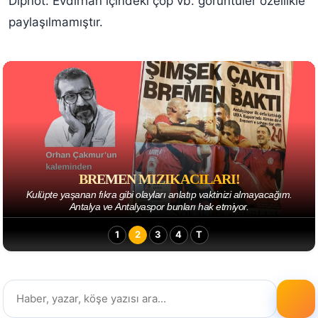
Dipnot: Evdirhan içindeki çöp vb. görüntüler özellikle
paylaşılmamıştır.
BREMEN MIZIKACILARI!
Kulüpte yaşanan fıkra gibi olayları anlatıp vaktinizi almayacağım.
Antalya ve Antalyaspor bunları hak etmiyor.
1
2
3
4
T