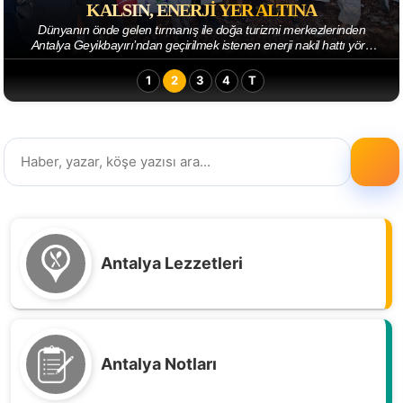
KALSIN, ENERJI YER ALTINA
Dünyanın önde gelen tırmanış ile doğa turizmi merkezlerinden
Antalya Geyikbayırı’ndan geçirilmek istenen enerji nakil hattı yöre
sakinlerini ve doğaseverleri...
1
2
3
4
T
Antalya Lezzetleri
Antalya Notları