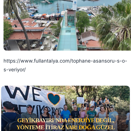
https://www.fullantalya.com/tophane-asansoru-s-o-
s-veriyor/
GEYIKBAYIRI’NDA ENERJIYE DEĞIL,
YÖNTEME ITIRAZ VAR! DOĞA GÜZEL