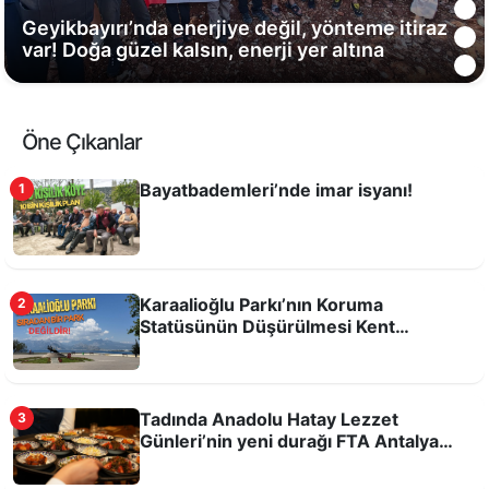
Geyikbayırı’nda enerjiye değil, yönteme itiraz
var! Doğa güzel kalsın, enerji yer altına
Öne Çıkanlar
Bayatbademleri’nde imar isyanı!
1
Karaalioğlu Parkı’nın Koruma
2
Statüsünün Düşürülmesi Kent
Hafızasına ve Kamusal Alanlara Yönelik
Bremen Mızıkacıları!
Bir Tehdittir!
Tadında Anadolu Hatay Lezzet
3
Günleri’nin yeni durağı FTA Antalya
Havalimanı