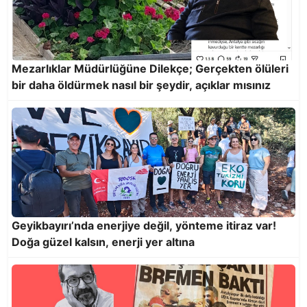
Kentte zamanı durduranların tembelliği!
Mezarlıklar Müdürlüğüne Dilekçe; Gerçekten ölüleri
bir daha öldürmek nasıl bir şeydir, açıklar mısınız
Geyikbayırı’nda enerjiye değil, yönteme itiraz var!
Kir pas içindeki otobüsler de denetlensin!
Doğa güzel kalsın, enerji yer altına