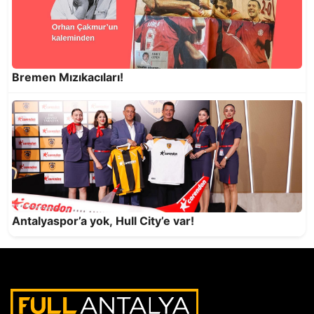
Bremen Mızıkacıları!
Kahire Piramitleriyle, Antalya EGO ile
Konuşuyor
Antalyaspor’a yok, Hull City’e var!