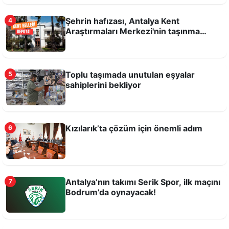
Şehrin hafızası, Antalya Kent
4
Araştırmaları Merkezi'nin taşınma
kararına büyük tepki var
Toplu taşımada unutulan eşyalar
5
Antalyaspor’a yok, Hull City’e var!
sahiplerini bekliyor
Kızılarık’ta çözüm için önemli adım
6
Antalya’nın takımı Serik Spor, ilk maçını
7
Bodrum’da oynayacak!
Bu şartlarda sporcu yetişmez!