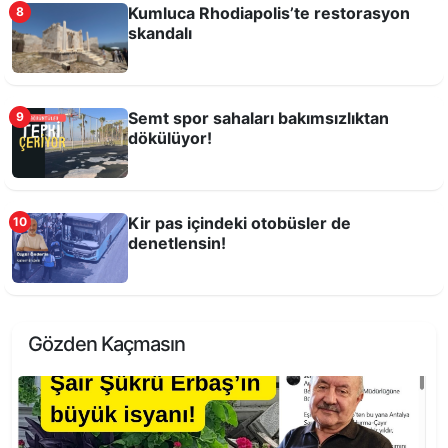
Kumluca Rhodiapolis’te restorasyon
8
skandalı
Semt spor sahaları bakımsızlıktan
9
dökülüyor!
Kir pas içindeki otobüsler de
10
denetlensin!
Rüzgarı Bekleyen Antalyalılar
Gözden Kaçmasın