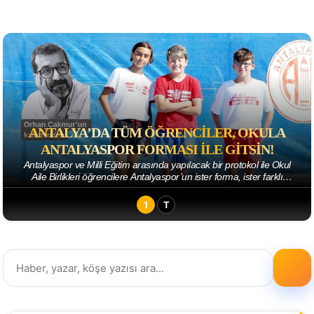
ANTALYA’DA TÜM ÖĞRENCILER, OKULA
ANTALYASPOR FORMASI ILE GITSIN!
Antalyaspor ve Milli Eğitim arasında yapılacak bir protokol ile Okul
Aile Birlikleri öğrencilere Antalyaspor’un ister forma, ister farklı
giysilerinden birin...
1
T