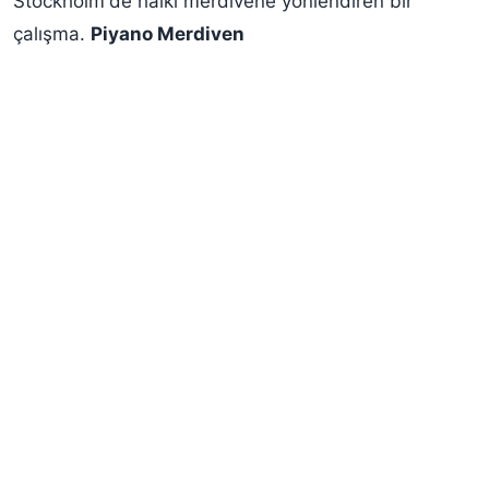
Stockholm'de halkı merdivene yönlendiren bir
çalışma.
Piyano Merdiven