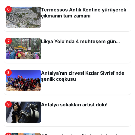
Termessos Antik Kentine yürüyerek
6
çıkmanın tam zamanı
Likya Yolu’nda 4 muhteşem gün…
7
Antalya Oyuncak Müzesi’nde Azerbaycan
köşesi açıldı
Antalya’nın zirvesi Kızlar Sivrisi’nde
8
şenlik coşkusu
Antalya sokakları artist dolu!
9