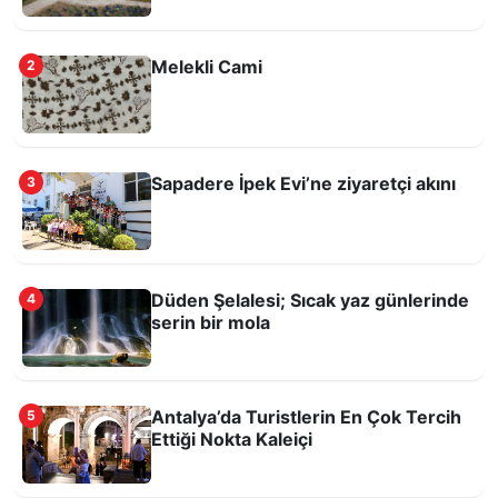
Melekli Cami
2
Antalya’da Turistlerin En Çok Tercih Ettiği
Nokta Kaleiçi
Sapadere İpek Evi’ne ziyaretçi akını
3
Düden Şelalesi; Sıcak yaz günlerinde
4
serin bir mola
Antalya’da Turistlerin En Çok Tercih
5
Bayramda Antalya’da Ne Yapmalı?
Ettiği Nokta Kaleiçi