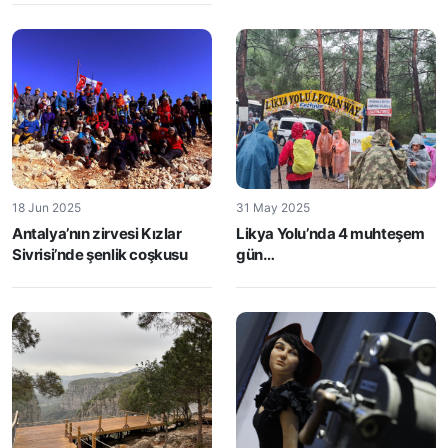
18 Jun 2025
31 May 2025
Antalya’nın zirvesi Kızlar
Likya Yolu’nda 4 muhteşem
Sivrisi’nde şenlik coşkusu
gün…