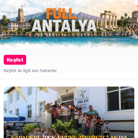
Keşfet
Keşfet ile ilgili son haberler.
SAPADERE İPEK EVI’NE ZIYARETÇI AKINI