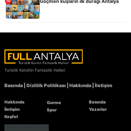
Göçmen kuşların ilk durağı Antalya
10
Melekli Cami
Turistik Kendtin Fantastik Halleri
Basında
|
Gizlilik Politikası
|
Hakkında
|
İletişim
Antalya’nın zirvesi Kızlar Sivrisi’nde şenlik
coşkusu
Hakkında
Basında
Gurme
İletişim
Yazarlar
Spor
Keşfet