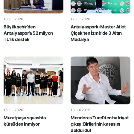
18 Jul 2026
17 Jul 2026
Büyükşehir’den
Antalyasporlu Master Atlet
Antalyaspor’a 52 milyon
Çiçek'ten İzmir'de 3 Altın
TL’lik destek
Madalya
16 Jul 2026
13 Jul 2026
Muratpaşa squashta
Menderes Türel’den hafriyat
kürsüden inmiyor
çıkışı: Birilerinin kasasını
doldurdu!