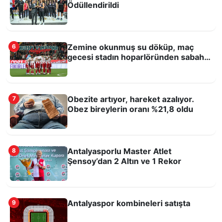
İbradı'da Gerçekleştirildi
Ödüllendirildi
Zemine okunmuş su döküp, maç
6
gecesi stadın hoparlöründen sabaha
kadar Kuran-ı Kerim okutmuşlar!
Obezite artıyor, hareket azalıyor.
7
Obez bireylerin oranı %21,8 oldu
Çocuklara ücretsiz buz pateni eğitimi
Antalyasporlu Master Atlet
8
Şensoy’dan 2 Altın ve 1 Rekor
Antalyaspor kombineleri satışta
9