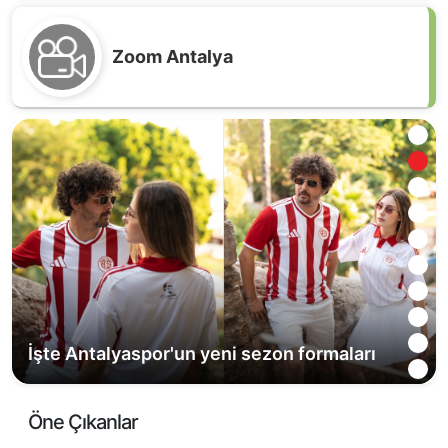
Zoom Antalya
Antalyaspor'un bağırsaklarının temizlenmesi
lazım!
İşte Antalyaspor'un yeni sezon formaları
Öne Çıkanlar