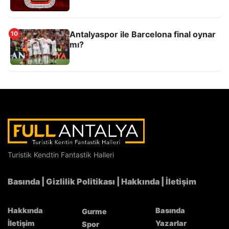
Antalyaspor ile Barcelona final oynar
10
mı?
Kombine al, şehrinin takımını destekle!
Turistik Kendtin Fantastik Halleri
Basında
|
Gizlilik Politikası
|
Hakkında
|
İletişim
Feslikan’da Başpehlivan Erkan Taş
Hakkında
Basında
Gurme
İletişim
Yazarlar
Spor