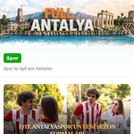
Spor
Spor ile ilgili son haberler.
İŞTE ANTALYASPOR'UN YENI SEZON
FORMALARI