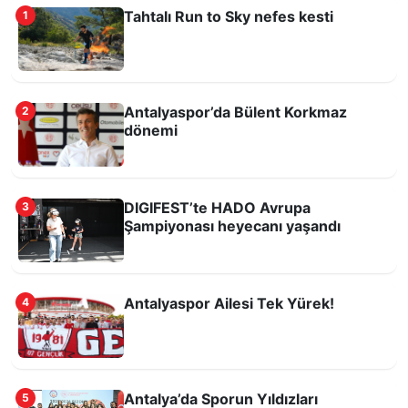
Tahtalı Run to Sky nefes kesti
1
Antalyaspor’da Bülent Korkmaz
2
dönemi
Corendon Airlines, Antalyaspor Stadyum İsim
Sponsorluğu’ndan çekildi
DIGIFEST’te HADO Avrupa
3
Şampiyonası heyecanı yaşandı
Antalyaspor Ailesi Tek Yürek!
4
Kökbörü Ligi 2026 Yarı Final Müsabakaları
Antalya’da Sporun Yıldızları
5