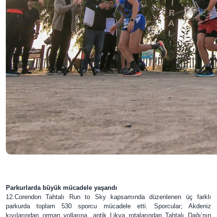
Parkurlarda büyük mücadele yaşandı
12.Corendon Tahtalı Run to Sky kapsamında düzenlenen üç farklı
parkurda toplam 530 sporcu mücadele etti. Sporcular; Akdeniz
kıyılarından orman yollarına, antik Likya rotalarından Tahtalı Dağı’nın