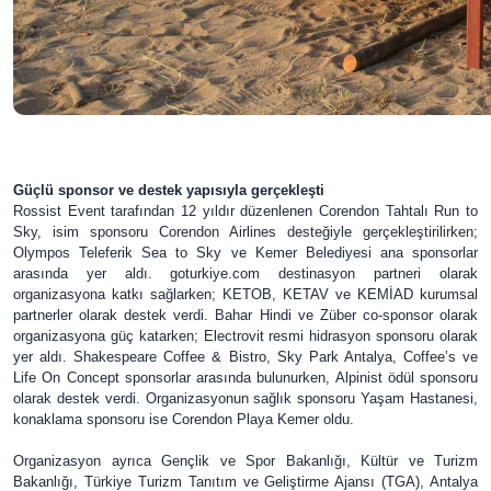
Güçlü sponsor ve destek yapısıyla gerçekleşti
Rossist Event tarafından 12 yıldır düzenlenen Corendon Tahtalı Run to
Sky, isim sponsoru Corendon Airlines desteğiyle gerçekleştirilirken;
Olympos Teleferik Sea to Sky ve Kemer Belediyesi ana sponsorlar
arasında yer aldı. goturkiye.com destinasyon partneri olarak
organizasyona katkı sağlarken; KETOB, KETAV ve KEMİAD kurumsal
partnerler olarak destek verdi. Bahar Hindi ve Züber co-sponsor olarak
organizasyona güç katarken; Electrovit resmi hidrasyon sponsoru olarak
yer aldı. Shakespeare Coffee & Bistro, Sky Park Antalya, Coffee’s ve
Life On Concept sponsorlar arasında bulunurken, Alpinist ödül sponsoru
olarak destek verdi. Organizasyonun sağlık sponsoru Yaşam Hastanesi,
konaklama sponsoru ise Corendon Playa Kemer oldu.
Organizasyon ayrıca Gençlik ve Spor Bakanlığı, Kültür ve Turizm
Bakanlığı, Türkiye Turizm Tanıtım ve Geliştirme Ajansı (TGA), Antalya