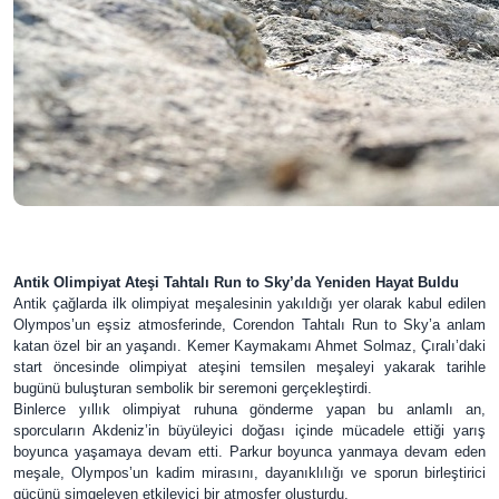
Antik Olimpiyat Ateşi Tahtalı Run to Sky’da Yeniden Hayat Buldu
Antik çağlarda ilk olimpiyat meşalesinin yakıldığı yer olarak kabul edilen
Olympos’un eşsiz atmosferinde, Corendon Tahtalı Run to Sky’a anlam
katan özel bir an yaşandı. Kemer Kaymakamı Ahmet Solmaz, Çıralı’daki
start öncesinde olimpiyat ateşini temsilen meşaleyi yakarak tarihle
bugünü buluşturan sembolik bir seremoni gerçekleştirdi.
Binlerce yıllık olimpiyat ruhuna gönderme yapan bu anlamlı an,
sporcuların Akdeniz’in büyüleyici doğası içinde mücadele ettiği yarış
boyunca yaşamaya devam etti. Parkur boyunca yanmaya devam eden
meşale, Olympos’un kadim mirasını, dayanıklılığı ve sporun birleştirici
gücünü simgeleyen etkileyici bir atmosfer oluşturdu.