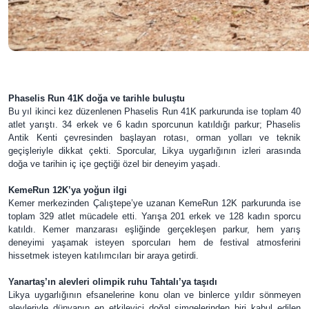
Phaselis Run 41K doğa ve tarihle buluştu
Bu yıl ikinci kez düzenlenen Phaselis Run 41K parkurunda ise toplam 40
atlet yarıştı. 34 erkek ve 6 kadın sporcunun katıldığı parkur; Phaselis
Antik Kenti çevresinden başlayan rotası, orman yolları ve teknik
geçişleriyle dikkat çekti. Sporcular, Likya uygarlığının izleri arasında
doğa ve tarihin iç içe geçtiği özel bir deneyim yaşadı.
KemeRun 12K’ya yoğun ilgi
Kemer merkezinden Çalıştepe’ye uzanan KemeRun 12K parkurunda ise
toplam 329 atlet mücadele etti. Yarışa 201 erkek ve 128 kadın sporcu
katıldı. Kemer manzarası eşliğinde gerçekleşen parkur, hem yarış
deneyimi yaşamak isteyen sporcuları hem de festival atmosferini
hissetmek isteyen katılımcıları bir araya getirdi.
Yanartaş’ın alevleri olimpik ruhu Tahtalı’ya taşıdı
Likya uygarlığının efsanelerine konu olan ve binlerce yıldır sönmeyen
alevleriyle dünyanın en etkileyici doğal simgelerinden biri kabul edilen