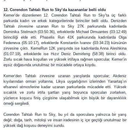
12. Corendon Tahtalı Run to Sky’da kazananlar belli oldu
Kemer’de düzenlenen 12. Corendon Tahtalı Run to Sky’ta üç farklı
parkurda kadın ve erkek kategorilerinde birinciler belli oldu. Denizden
Tahtalı zirvesine uzanan Run to Sky 27K parkurunda kadınlarda
Dominika Stelmach (03:50.36), erkeklerde Michael Dimuantes (03:12:49)
birinciliği elde etti. Phaselis Run 41K parkurunda kadınlarda Olga
Fedeneva (05:10:17), erkeklerde Konstantin Ivanov (03:34:23) kürsünün
zirvesine çıktı. KemeRun 12K yarışında ise kadınlarda Anna Aleshkina
(01:07:19), erkeklerde ise Hızır Deniz Demirleng (58:38) birinci oldu.
Zorlu sıcak hava koşulları ve yüksek irtifaya rağmen sporcular, Kemer’in
eşsiz doğasında unutulmaz bir mücadele ortaya koydu.
Kemer’den Tahtalı zirvesine uzanan yarışlarda sporcular; Akdeniz
kıyılarından orman yollarına, Likya uygarlığının izlerinden Yanartaş’ın
efsanevi atmosferine kadar uzanan parkurlarda mücadele etti. Yüksek
sıcaklık ve zorlu irtifa şartları yarış boyunca sporcuları zorlarken,
yüzlerce koşucu finiş çizgisine ulaşabilmek için büyük bir dayanıklılık
örneği sergiledi.
Corendon Tahtalı Run to Sky, bu yıl da sporculara yalnızca bir yarış
değil; doğa, tarih, mitoloji ve insan iradesinin iç içe geçtiği unutulmaz bir
yüksek dağ koşusu deneyimi sundu.