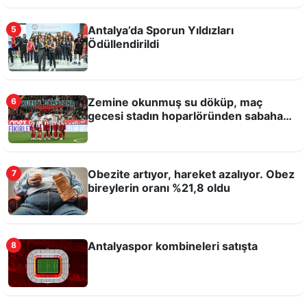
Antalya’da Sporun Yıldızları
5
İşte Antalyaspor'un yeni sezon formaları
Ödüllendirildi
Zemine okunmuş su döküp, maç
6
gecesi stadın hoparlöründen sabaha
kadar Kuran-ı Kerim okutmuşlar!
Obezite artıyor, hareket azalıyor. Obez
7
bireylerin oranı %21,8 oldu
Corendon Airlines, Antalyaspor Stadyum İsim
Sponsorluğu’ndan çekildi
Antalyaspor kombineleri satışta
8