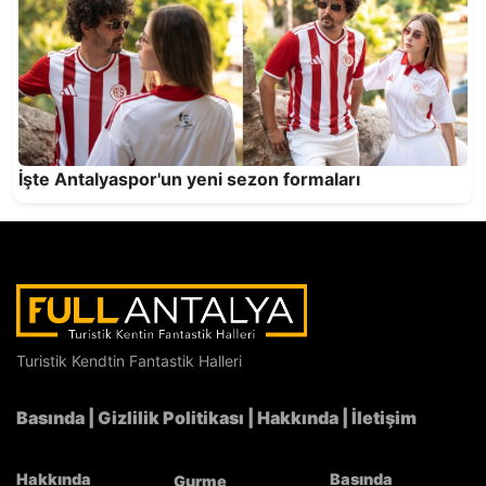
Feslikan’da Başpehlivan Erkan Taş
İşte Antalyaspor'un yeni sezon formaları
Turistik Kendtin Fantastik Halleri
Antalyaspor kombineleri satışta
Basında
|
Gizlilik Politikası
|
Hakkında
|
İletişim
Hakkında
Basında
Gurme