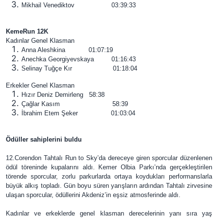
Mikhail Venediktov 03:39:33
KemeRun 12K
Kadınlar Genel Klasman
Anna Aleshkina 01:07:19
Anechka Georgiyevskaya 01:16:43
Selinay Tuğçe Kır 01:18:04
Erkekler Genel Klasman
Hızır Deniz Demirleng 58:38
Çağlar Kasım 58:39
İbrahim Etem Şeker 01:03:04
Ödüller sahiplerini buldu
12.Corendon Tahtalı Run to Sky’da dereceye giren sporcular düzenlenen
ödül töreninde kupalarını aldı. Kemer Olbia Parkı’nda gerçekleştirilen
törende sporcular, zorlu parkurlarda ortaya koydukları performanslarla
büyük alkış topladı. Gün boyu süren yarışların ardından Tahtalı zirvesine
ulaşan sporcular, ödüllerini Akdeniz’in eşsiz atmosferinde aldı.
Kadınlar ve erkeklerde genel klasman derecelerinin yanı sıra yaş