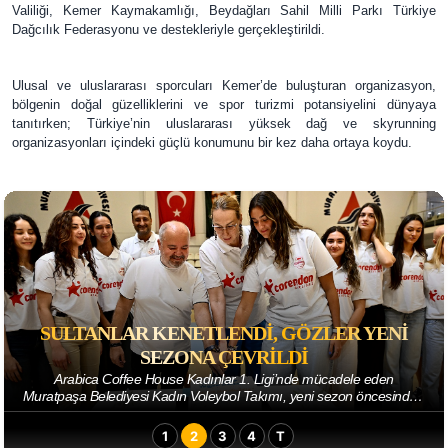
Valiliği, Kemer Kaymakamlığı, Beydağları Sahil Milli Parkı Türkiye
Dağcılık Federasyonu ve destekleriyle gerçekleştirildi.
Ulusal ve uluslararası sporcuları Kemer’de buluşturan organizasyon,
bölgenin doğal güzelliklerini ve spor turizmi potansiyelini dünyaya
tanıtırken; Türkiye’nin uluslararası yüksek dağ ve skyrunning
organizasyonları içindeki güçlü konumunu bir kez daha ortaya koydu.
SULTANLAR KENETLENDI, GÖZLER YENI
SEZONA ÇEVRILDI
Arabica Coffee House Kadınlar 1. Ligi’nde mücadele eden
Muratpaşa Belediyesi Kadın Voleybol Takımı, yeni sezon öncesindeki
ilk buluşmasını gerçekleştirdi. Ge...
1
2
3
4
T