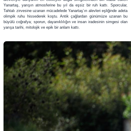
Yanartaş, yarışın atmosferine bu yıl da eşsiz bir ruh kattı. Sporcular,
Tahtalı zirvesine uzanan mücadelede Yanartaş’ın alevleri eşliğinde adeta
olimpik ruhu hissederek koştu. Antik çağlardan günümüze uzanan bu
büyülü coğrafya; sporun, dayanıklılığın ve insan iradesinin simgesi olan
yarışa tarihi, mitolojik ve epik bir anlam kattı.