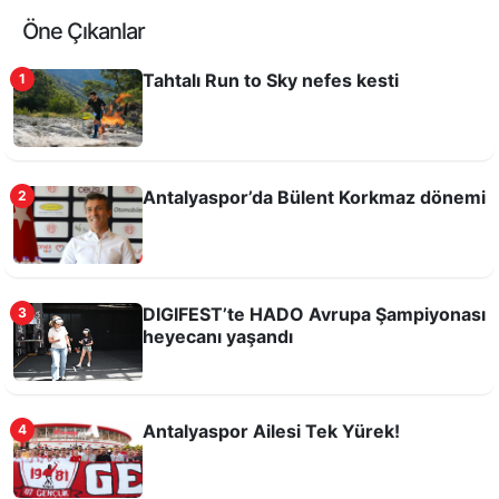
Öne Çıkanlar
Tahtalı Run to Sky nefes kesti
1
Antalyaspor’da Bülent Korkmaz dönemi
2
Antalyaspor'un bağırsaklarının temizlenmesi
lazım!
DIGIFEST’te HADO Avrupa Şampiyonası
3
heyecanı yaşandı
Antalyaspor Ailesi Tek Yürek!
4