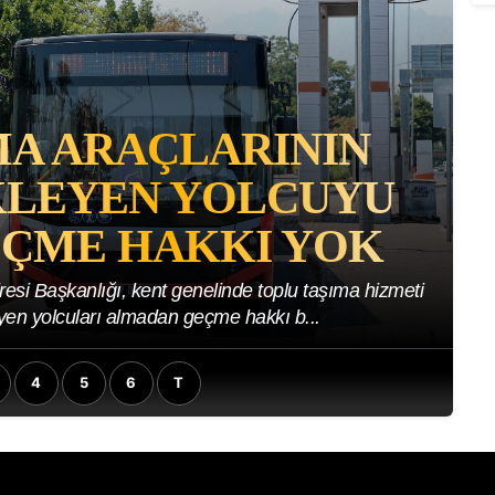
HER NOLAN’IN
FILMI ARDINDA
K DIPLOMASI:
LERIMIZI KIM
ATACAK?
Z
S
lına bu destanların geçtiği coğrafya olarak Türkiye
 milyonlarca insan filmi hatırlıyor;...
4
5
6
T