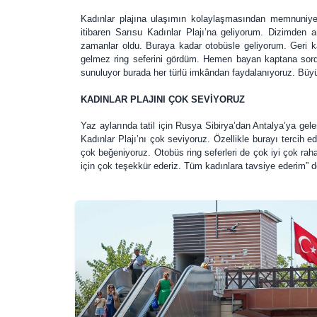
Kadınlar plajına ulaşımın kolaylaşmasından memnuniyeti
itibaren Sarısu Kadınlar Plajı’na geliyorum. Dizimden
zamanlar oldu. Buraya kadar otobüsle geliyorum. Geri k
gelmez ring seferini gördüm. Hemen bayan kaptana sord
sunuluyor burada her türlü imkândan faydalanıyoruz. Büy
KADINLAR PLAJINI ÇOK SEVİYORUZ
Yaz aylarında tatil için Rusya Sibirya’dan Antalya’ya gele
Kadınlar Plajı’nı çok seviyoruz. Özellikle burayı tercih 
çok beğeniyoruz. Otobüs ring seferleri de çok iyi çok raha
için çok teşekkür ederiz. Tüm kadınlara tavsiye ederim” 