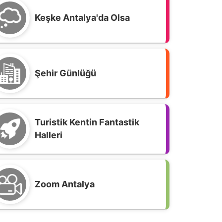
Keşke Antalya'da Olsa
Şehir Günlüğü
Turistik Kentin Fantastik
Halleri
oplu taşıma araçlarının durakta
Zoom Antalya
ekleyen yolcuyu almadan geçme
akkı yok