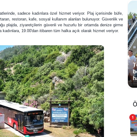
atlerinde, sadece kadınlara özel hizmet veriyor. Plaj içerisinde büfe,
taran, restoran, kafe, sosyal kullanım alanları bulunuyor. Güvenlik ve
duğu plajda, ziyaretçilerin güvenli ve huzurlu bir ortamda denize girme
a kadınlara, 19.00'dan itibaren tüm halka açık olarak hizmet veriyor.
C
A
M
Ö
1