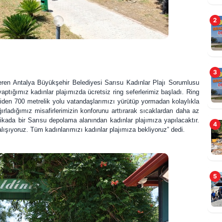
2
K
d
3
i veren Antalya Büyükşehir Belediyesi Sarısu Kadınlar Plajı Sorumlusu
ptığımız kadınlar plajımızda ücretsiz ring seferlerimiz başladı. Ring
iden 700 metrelik yolu vatandaşlarımızı yürütüp yormadan kolaylıkla
ırladığımız misafirlerimizin konforunu arttırarak sıcaklardan daha az
kikada bir Sarısu depolama alanından kadınlar plajımıza yapılacaktır.
4
ışıyoruz. Tüm kadınlarımızı kadınlar plajımıza bekliyoruz” dedi.
5
A