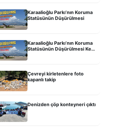
Karaalioğlu Parkı’nın Koruma
Statüsünün Düşürülmesi
urşunlu Kent Mezarlığı’nın yüzde 20’si
oldu
Karaalioğlu Parkı’nın Koruma
Statüsünün Düşürülmesi Kent
Hafızasına ve Kamusal
Alanlara Yönelik Bir Tehdittir!
Çevreyi kirletenlere foto
kapanlı takip
Denizden çöp konteyneri çıktı
slan Burcunda Güneş Tutulması