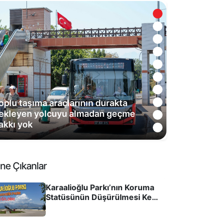
hristopher Nolan’ın Odysseia Filmi
rdında Mitolojik Diplomasi:
itolojilerimizi Kim Anlatacak?
ne Çıkanlar
Karaalioğlu Parkı’nın Koruma
Statüsünün Düşürülmesi Kent
Hafızasına ve Kamusal
Alanlara Yönelik Bir Tehdittir!