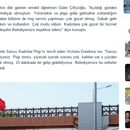
ni dile getiren emekli öğretmen Güler Çiftçioğlu, “Açıldığı günden
 ameliyat olmuştum. Yürümekte ve plaja gidip gelmekte zorlandığım
alan bölüme de ring servisi yapılması çok güzel olmuş. Sabah gelir
um ve kullandım. Çok mutlu oldum. Kadınlara çok güzel bir hizmet
Ç
ükşehir Belediyemize teşekkür ederiz” diye konuştu.
rek Sarısu Kadınlar Plajı’nı tercih eden Victoria Gorelova ise, “Sarısu
ediyoruz. Plajı temiz, yiyecek içecek sorunu yok, kafeler var o yüzden
t olmuş. 15 dakikada bir gelip gidebiliyoruz. Belediyemize bu seferler
dedi.
F
D