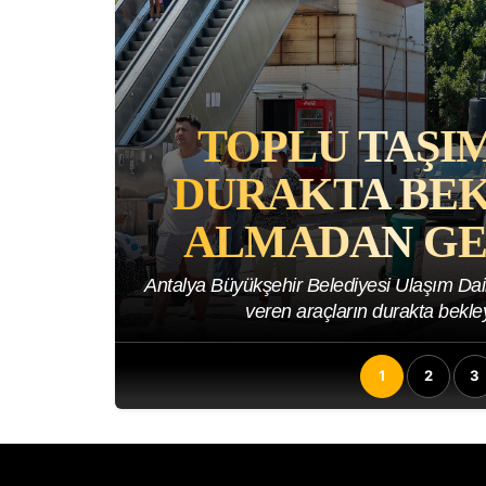
CHRISTOP
ODYSSEIA 
IN
MITOLOJI
YU
MITOLOJI
OK
ANL
ıma hizmeti
Dünya bu filmleri konuşurken, kimsenin ak
gelmiyor. Troya denildiğinde
1
2
3