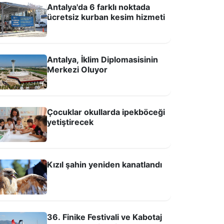
Antalya'da 6 farklı noktada
ücretsiz kurban kesim hizmeti
Antalya, İklim Diplomasisinin
Merkezi Oluyor
uratpaşa’dan Türk dünyasına kardeş
Çocuklar okullarda ipekböceği
ehir adımı
yetiştirecek
Kızıl şahin yeniden kanatlandı
36. Finike Festivali ve Kabotaj