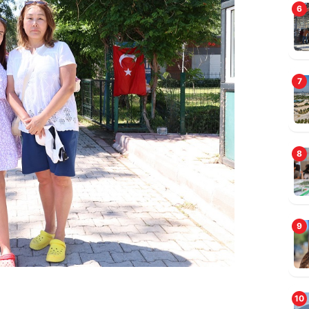
6
7
M
8
ş
9
10