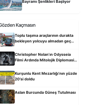
Bayramı Şenlikleri Başlıyor
öpkapar denizlerimizde hizmette
Gözden Kaçmasın
Toplu taşıma araçlarının durakta
bekleyen yolcuyu almadan geçme
hakkı yok
Christopher Nolan’ın Odysseia
Filmi Ardında Mitolojik Diplomasi:
Mitolojilerimizi Kim Anlatacak?
Kurşunlu Kent Mezarlığı’nın yüzde
20’si doldu
inike Açıklarında 50 Yapay Resif
enizle Buluştu
Aslan Burcunda Güneş Tutulması