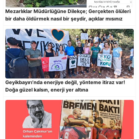
Kentte zamanı durduranların tembelliği!
Mezarlıklar Müdürlüğüne Dilekçe; Gerçekten ölüleri
bir daha öldürmek nasıl bir şeydir, açıklar mısınız
Geyikbayırı’nda enerjiye değil, yönteme itiraz var!
Kir pas içindeki otobüsler de denetlensin!
Doğa güzel kalsın, enerji yer altına