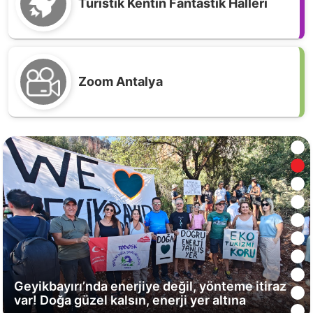
Turistik Kentin Fantastik Halleri
Mezarlıklar Müdürlüğüne Dilekçe; Gerçekten
Zoom Antalya
ölüleri bir daha öldürmek nasıl bir şeydir,
açıklar mısınız
Geyikbayırı’nda enerjiye değil, yönteme itiraz
var! Doğa güzel kalsın, enerji yer altına