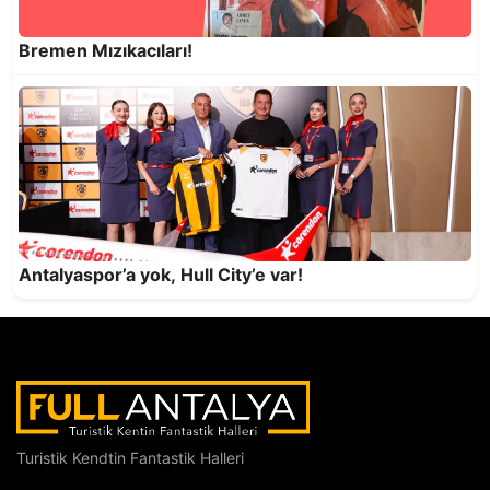
Bremen Mızıkacıları!
Kahire Piramitleriyle, Antalya EGO ile
Konuşuyor
Antalyaspor’a yok, Hull City’e var!
Semt spor sahaları bakımsızlıktan dökülüyor!
Turistik Kendtin Fantastik Halleri