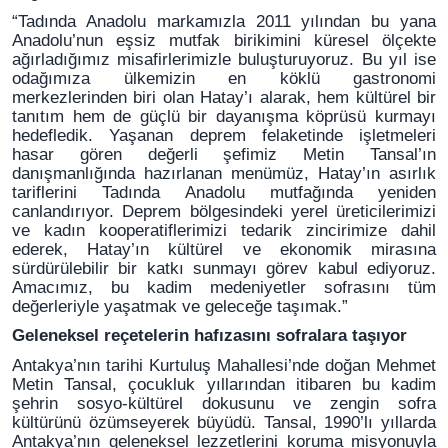
“Tadında Anadolu markamızla 2011 yılından bu yana
Anadolu’nun eşsiz mutfak birikimini küresel ölçekte
ağırladığımız misafirlerimizle buluşturuyoruz. Bu yıl ise
odağımıza ülkemizin en köklü gastronomi
merkezlerinden biri olan Hatay’ı alarak, hem kültürel bir
tanıtım hem de güçlü bir dayanışma köprüsü kurmayı
hedefledik. Yaşanan deprem felaketinde işletmeleri
hasar gören değerli şefimiz Metin Tansal’ın
danışmanlığında hazırlanan menümüz, Hatay’ın asırlık
tariflerini Tadında Anadolu mutfağında yeniden
canlandırıyor. Deprem bölgesindeki yerel üreticilerimizi
ve kadın kooperatiflerimizi tedarik zincirimize dahil
ederek, Hatay’ın kültürel ve ekonomik mirasına
sürdürülebilir bir katkı sunmayı görev kabul ediyoruz.
Amacımız, bu kadim medeniyetler sofrasını tüm
değerleriyle yaşatmak ve geleceğe taşımak.”
Geleneksel reçetelerin hafızasını sofralara taşıyor
Antakya’nın tarihi Kurtuluş Mahallesi’nde doğan Mehmet
Metin Tansal, çocukluk yıllarından itibaren bu kadim
şehrin sosyo-kültürel dokusunu ve zengin sofra
kültürünü özümseyerek büyüdü. Tansal, 1990’lı yıllarda
Antakya’nın geleneksel lezzetlerini koruma misyonuyla