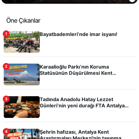
Öne Çıkanlar
Bayatbademleri’nde imar isyanı!
1
Karaalioğlu Parkı’nın Koruma
2
Statüsünün Düşürülmesi Kent
Hafızasına ve Kamusal Alanlara Yönelik
Bremen Mızıkacıları!
Bir Tehdittir!
Tadında Anadolu Hatay Lezzet
3
Günleri’nin yeni durağı FTA Antalya
Havalimanı
Şehrin hafızası, Antalya Kent
4
Araştırmaları Merkezi'nin taşınma