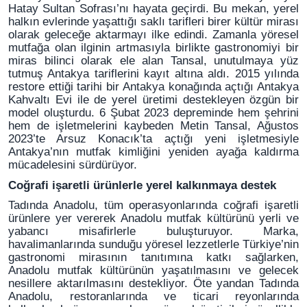
Hatay Sultan Sofrası’nı hayata geçirdi. Bu mekan, yerel
halkın evlerinde yaşattığı saklı tarifleri birer kültür mirası
olarak geleceğe aktarmayı ilke edindi. Zamanla yöresel
mutfağa olan ilginin artmasıyla birlikte gastronomiyi bir
miras bilinci olarak ele alan Tansal, unutulmaya yüz
tutmuş Antakya tariflerini kayıt altına aldı. 2015 yılında
restore ettiği tarihi bir Antakya konağında açtığı Antakya
Kahvaltı Evi ile de yerel üretimi destekleyen özgün bir
model oluşturdu. 6 Şubat 2023 depreminde hem şehrini
hem de işletmelerini kaybeden Metin Tansal, Ağustos
2023’te Arsuz Konacık’ta açtığı yeni işletmesiyle
Antakya’nın mutfak kimliğini yeniden ayağa kaldırma
mücadelesini sürdürüyor.
Coğrafi işaretli ürünlerle yerel kalkınmaya destek
Tadında Anadolu, tüm operasyonlarında coğrafi işaretli
ürünlere yer vererek Anadolu mutfak kültürünü yerli ve
yabancı misafirlerle buluşturuyor. Marka,
havalimanlarında sunduğu yöresel lezzetlerle Türkiye’nin
gastronomi mirasının tanıtımına katkı sağlarken,
Anadolu mutfak kültürünün yaşatılmasını ve gelecek
nesillere aktarılmasını destekliyor. Öte yandan Tadında
Anadolu, restoranlarında ve ticari reyonlarında