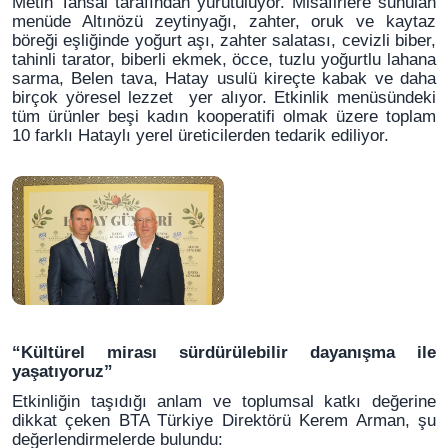
Metin Tansal tarafından yürütülüyor.
Misafirlere sunulan
menüde Altınözü zeytinyağı, zahter, oruk ve kaytaz
böreği eşliğinde yoğurt aşı, zahter salatası, cevizli biber,
tahinli tarator, biberli ekmek, öcce, tuzlu yoğurtlu lahana
sarma, Belen tava, Hatay usulü kireçte kabak ve daha
birçok yöresel lezzet yer alıyor. Etkinlik menüsündeki
tüm ürünler beşi kadın kooperatifi olmak üzere toplam
10 farklı Hataylı yerel üreticilerden tedarik ediliyor.
“Kültürel mirası sürdürülebilir dayanışma ile
yaşatıyoruz”
Etkinliğin taşıdığı anlam ve toplumsal katkı değerine
dikkat çeken BTA Türkiye Direktörü Kerem Arman, şu
değerlendirmelerde bulundu: