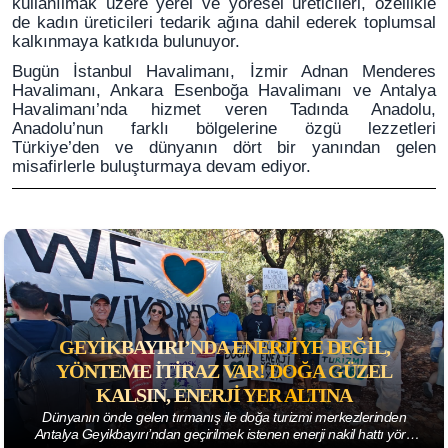
kullanılmak üzere yerel ve yöresel üreticileri, özellikle
de kadın üreticileri tedarik ağına dahil ederek toplumsal
kalkınmaya katkıda bulunuyor.
Bugün İstanbul Havalimanı, İzmir Adnan Menderes
Havalimanı, Ankara Esenboğa Havalimanı ve Antalya
Havalimanı’nda hizmet veren Tadında Anadolu,
Anadolu’nun farklı bölgelerine özgü lezzetleri
Türkiye’den ve dünyanın dört bir yanından gelen
misafirlerle buluşturmaya devam ediyor.
GEYIKBAYIRI’NDA ENERJIYE DEĞIL,
YÖNTEME ITIRAZ VAR! DOĞA GÜZEL
KALSIN, ENERJI YER ALTINA
Dünyanın önde gelen tırmanış ile doğa turizmi merkezlerinden
Antalya Geyikbayırı’ndan geçirilmek istenen enerji nakil hattı yöre