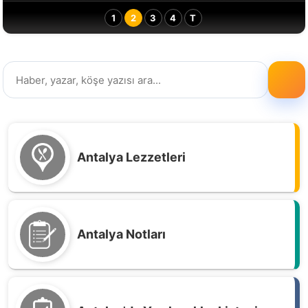
sakinlerini ve doğaseverleri...
1
2
3
4
T
Antalya Lezzetleri
Antalya Notları