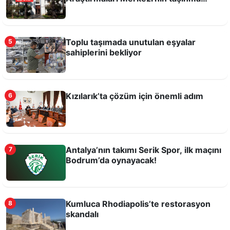
kararına büyük tepki var
Toplu taşımada unutulan eşyalar
5
Antalyaspor’a yok, Hull City’e var!
sahiplerini bekliyor
Kızılarık’ta çözüm için önemli adım
6
Antalya’nın takımı Serik Spor, ilk maçını
7
Bodrum’da oynayacak!
Bu şartlarda sporcu yetişmez!
Kumluca Rhodiapolis’te restorasyon
8
skandalı