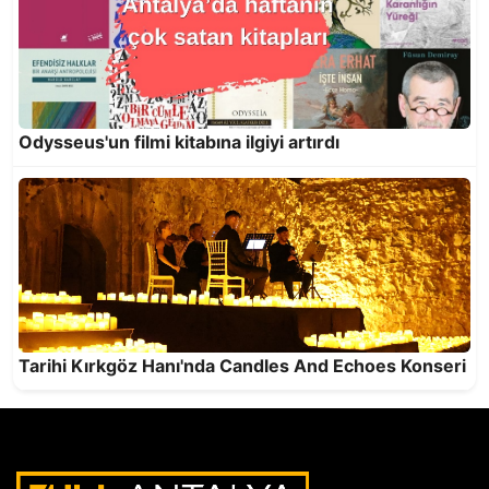
Odysseus'un filmi kitabına ilgiyi artırdı
Antalya’da en çok okunan kitaplar… İlk sırada
Ahmet Telli’den “Veda Divanı” var
Tarihi Kırkgöz Hanı'nda Candles And Echoes Konseri