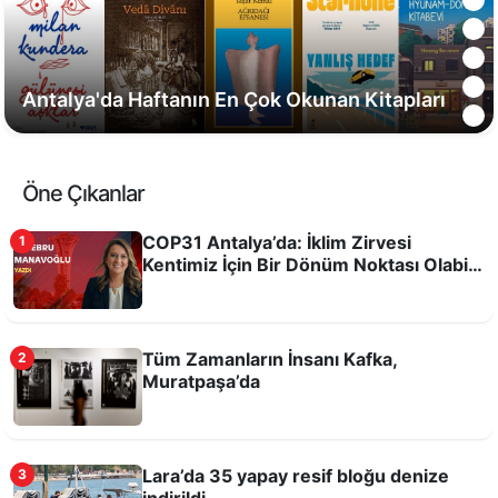
Muratpaşa’da akıllı sulama 5,6 milyar litre suyu
korudu
Öne Çıkanlar
COP31 Antalya’da: İklim Zirvesi
1
Kentimiz İçin Bir Dönüm Noktası Olabilir
mi?
Tüm Zamanların İnsanı Kafka,
2
Muratpaşa’da
Odysseus'un filmi kitabına ilgiyi artırdı
Lara’da 35 yapay resif bloğu denize
3
indirildi