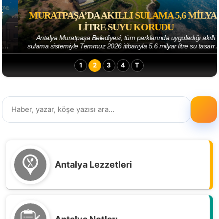
MURATPAŞA’DA AKILLI SULAMA 5,6 MILYAR
LITRE SUYU KORUDU
Antalya Muratpaşa Belediyesi, tüm parklarında uyguladığı akıllı
sulama sistemiyle Temmuz 2026 itibarıyla 5.6 milyar litre su tasarrufu
sağladı. Parkların sul...
1
2
3
4
T
Antalya Lezzetleri