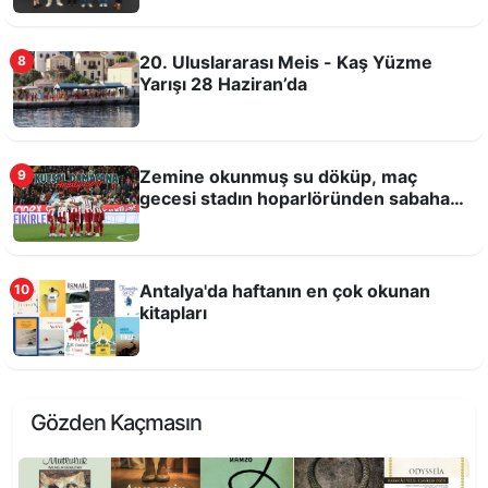
Teknokenti'nde buluşacak
20. Uluslararası Meis - Kaş Yüzme
8
Yarışı 28 Haziran’da
Zemine okunmuş su döküp, maç
9
gecesi stadın hoparlöründen sabaha
kadar Kuran-ı Kerim okutmuşlar!
Antalya'da haftanın en çok okunan
10
kitapları
Antalya Dijital Gençlik Merkezi DİGEM açıldı
Gözden Kaçmasın