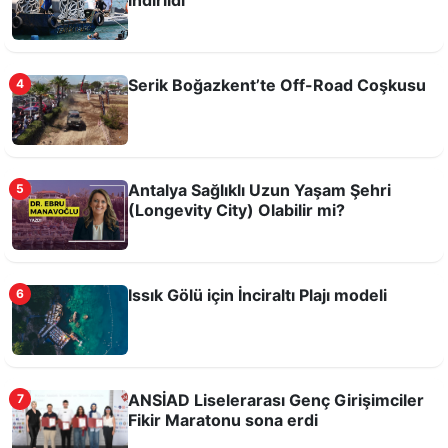
Serik Boğazkent’te Off-Road Coşkusu
4
Tarihi Kırkgöz Hanı'nda Candles And Echoes
Antalya Sağlıklı Uzun Yaşam Şehri
5
Konseri
(Longevity City) Olabilir mi?
Issık Gölü için İnciraltı Plajı modeli
6
ANSİAD Liselerarası Genç Girişimciler
7
Fikir Maratonu sona erdi
Bilim, teknoloji ve üretim Antalya Tarım