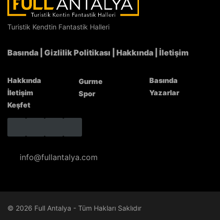
Antalya’nın Hizmet Kalitesi NATO Zirvesi’nde
Türkiye’yi Temsil Etti
Turistik Kendtin Fantastik Halleri
Basında
|
Gizlilik Politikası
|
Hakkında
|
İletişim
Hakkında
Basında
Gurme
İletişim
Yazarlar
Spor
Keşfet
info@fullantalya.com
© 2026 Full Antalya - Tüm Hakları Saklıdır