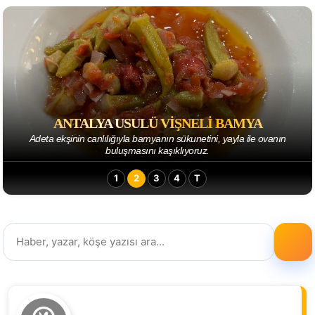
ANTALYA USULÜ VIŞNELI BAMYA
Adeta ekşinin canlılığıyla bamyanın sükunetini, yayla ile ovanın
buluşmasını kaşıklıyoruz.
1
2
3
4
T