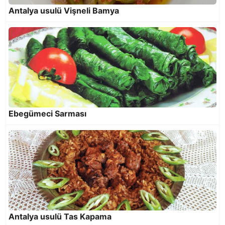
Antalya usulü Vişneli Bamya
Rezeneli Enginarlı Taze Bezelye
Ebegümeci Sarması
Tombik Buğulama
Antalya usulü Tas Kapama