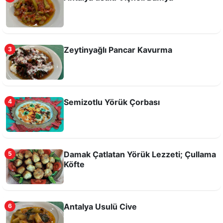
Ebegümeci Sarması
Zeytinyağlı Pancar Kavurma
3
Semizotlu Yörük Çorbası
4
Damak Çatlatan Yörük Lezzeti; Çullama
5
Antalya usulü Tas Kapama
Köfte
Antalya Usulü Cive
6