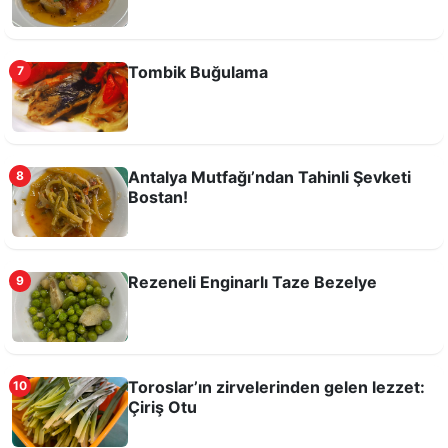
Tombik Buğulama
7
Girit Köftesi (Çöftezes)
Antalya Mutfağı’ndan Tahinli Şevketi
8
Bostan!
Rezeneli Enginarlı Taze Bezelye
9
Toroslar’ın zirvelerinden gelen lezzet:
10
Çiriş Otu
Manavgat usulü Kabak Çiçekli Bulgur Pilavı