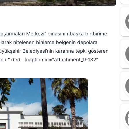
raştırmaları Merkezi” binasının başka bir birime
 olarak nitelenen binlerce belgenin depolara
üyükşehir Belediyesi’nin kararına tepki gösteren
olur” dedi. [caption id="attachment_19132"
M
G
n