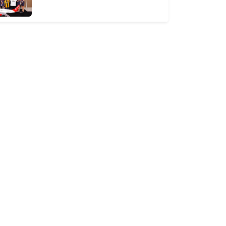
ir pas içindeki otobüsler de
enetlensin!