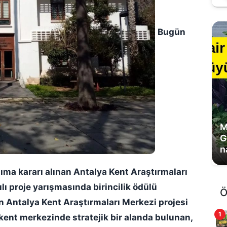
Bugün
G
y
e
şıma kararı alınan Antalya Kent Araştırmaları
ılı proje yarışmasında birincilik ödülü
Ö
nin Antalya Kent Araştırmaları Merkezi projesi
1
i kent merkezinde stratejik bir alanda bulunan,