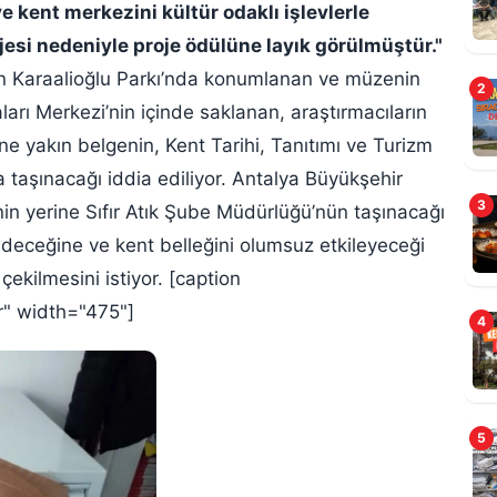
e kent merkezini kültür odaklı işlevlerle
jesi nedeniyle proje ödülüne layık görülmüştür."
an Karaalioğlu Parkı’nda konumlanan ve müzenin
2
ları Merkezi’nin içinde saklanan, araştırmacıların
ine yakın belgenin, Kent Tarihi, Tanıtımı ve Turizm
B
 taşınacağı iddia ediliyor. Antalya Büyükşehir
3
nin yerine Sıfır Atık Şube Müdürlüğü’nün taşınacağı
k edeceğine ve kent belleğini olumsuz etkileyeceği
ekilmesini istiyor. [caption
r" width="475"]
4
5
A