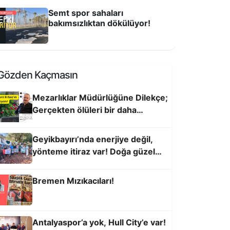
Semt spor sahaları
bakımsızlıktan dökülüyor!
üzgarı Bekleyen Antalyalılar
Gözden Kaçmasın
Mezarlıklar Müdürlüğüne Dilekçe;
Gerçekten ölüleri bir daha
öldürmek nasıl bir şeydir, açıklar
mısınız
Geyikbayırı’nda enerjiye değil,
yönteme itiraz var! Doğa güzel
kalsın, enerji yer altına
Bremen Mızıkacıları!
entte zamanı durduranların
embelliği!
Antalyaspor’a yok, Hull City’e var!