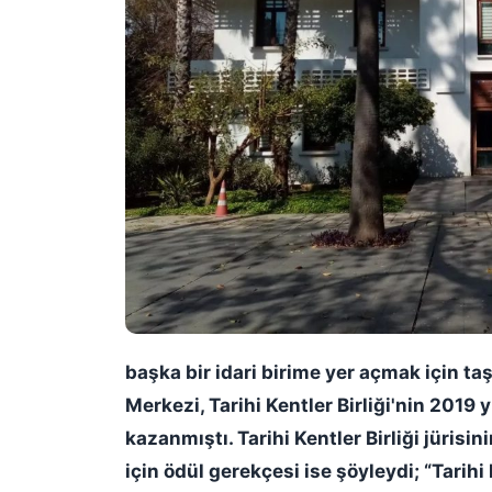
başka bir idari birime yer açmak için ta
Merkezi, Tarihi Kentler Birliği'nin 2019 y
kazanmıştı. Tarihi Kentler Birliği jürisi
için ödül gerekçesi ise şöyleydi; “Tarih