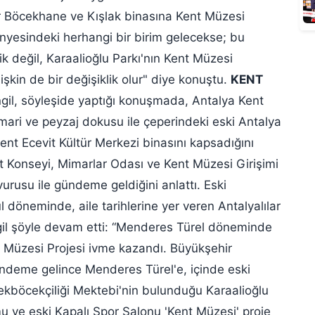
er Böcekhane ve Kışlak binasına Kent Müzesi
ünyesindeki herhangi bir birim gelecekse; bu
k değil, Karaalioğlu Parkı'nın Kent Müzesi
işkin de bir değişiklik olur" diye konuştu.
KENT
il, söyleşide yaptığı konuşmada, Antalya Kent
imari ve peyzaj dokusu ile çeperindeki eski Antalya
nt Ecevit Kültür Merkezi binasını kapsadığını
ent Konseyi, Mimarlar Odası ve Kent Müzesi Girişimi
K
urusu ile gündeme geldiğini anlattı. Eski
d
döneminde, aile tarihlerine yer veren Antalyalılar
ngil şöyle devam etti: “Menderes Türel döneminde
Kent Müzesi Projesi ivme kazandı. Büyükşehir
ündeme gelince Menderes Türel'e, içinde eski
pekböcekçiliği Mektebi'nin bulunduğu Karaalioğlu
u ve eski Kapalı Spor Salonu 'Kent Müzesi' proje