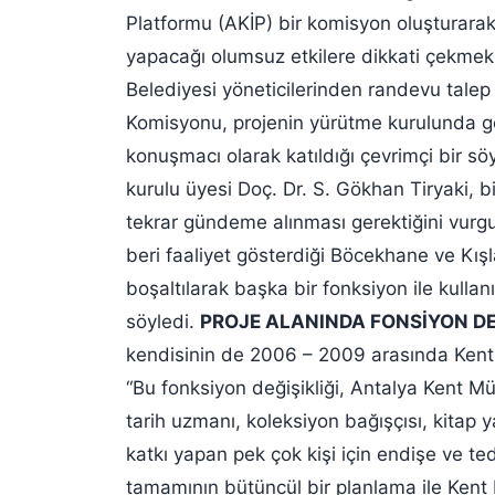
Platformu (AKİP) bir komisyon oluşturarak
yapacağı olumsuz etkilere dikkati çekmek 
Belediyesi yöneticilerinden randevu tal
Komisyonu, projenin yürütme kurulunda g
konuşmacı olarak katıldığı çevrimçi bir s
kurulu üyesi Doç. Dr. S. Gökhan Tiryaki, b
tekrar gündeme alınması gerektiğini vurgu
beri faaliyet gösterdiği Böcekhane ve Kış
boşaltılarak başka bir fonksiyon ile kullan
söyledi.
PROJE ALANINDA FONSİYON DEĞ
kendisinin de 2006 – 2009 arasında Kent M
“Bu fonksiyon değişikliği, Antalya Kent Mü
tarih uzmanı, koleksiyon bağışçısı, kitap ya
katkı yapan pek çok kişi için endişe ve ted
tamamının bütüncül bir planlama ile Kent