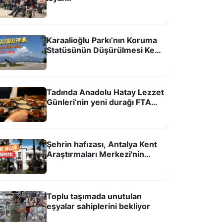
Karaalioğlu Parkı’nın Koruma
Statüsünün Düşürülmesi Kent
Hafızasına ve Kamusal
remen Mızıkacıları!
Alanlara Yönelik Bir Tehdittir!
Tadında Anadolu Hatay Lezzet
Günleri’nin yeni durağı FTA
Antalya Havalimanı
Şehrin hafızası, Antalya Kent
Araştırmaları Merkezi'nin
taşınma kararına büyük tepki
var
Toplu taşımada unutulan
eşyalar sahiplerini bekliyor
ntalyaspor’a yok, Hull City’e var!