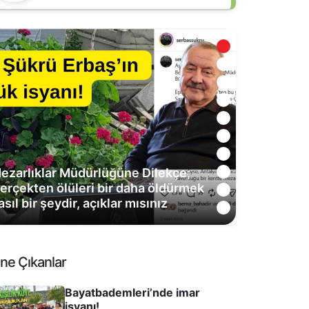
eyikbayırı’nda enerjiye değil,
önteme itiraz var! Doğa güzel kalsın,
nerji yer altına
ne Çıkanlar
Bayatbademleri’nde imar
isyanı!