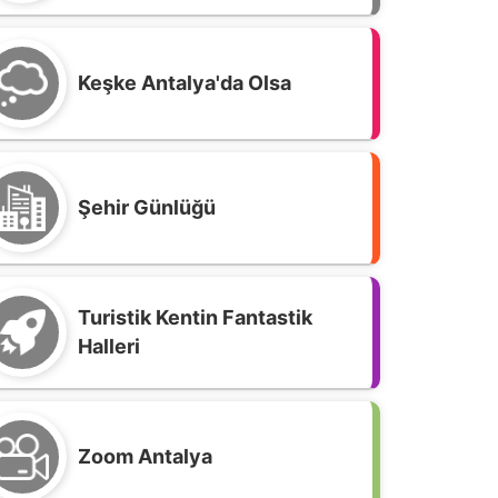
Keşke Antalya'da Olsa
Şehir Günlüğü
Turistik Kentin Fantastik
Halleri
ezarlıklar Müdürlüğüne Dilekçe;
Zoom Antalya
erçekten ölüleri bir daha öldürmek
asıl bir şeydir, açıklar mısınız