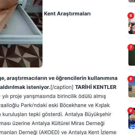
Kent Araştırmaları
6
7
e, araştırmacıların ve öğrencilerin kullanımına
8
B
aldırılmak isteniyor.
[/caption]
TARİHİ KENTLER
9 yılı proje yarışmasında birincilik ödülü almış
raalioğlu Parkı’ndaki eski Böcekhane ve Kışlak
9
m kuruluşları tepki gösterdi. Antalya Büyükşehir
lması üzerine Antalya Kültürel Miras Derneği
emanları Derneği (AKOED) ve Antalya Kent İzleme