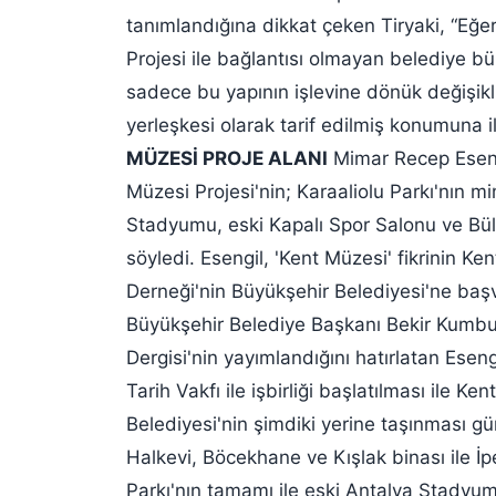
tanımlandığına dikkat çeken Tiryaki, “Eğ
Projesi ile bağlantısı olmayan belediye b
sadece bu yapının işlevine dönük değişikli
yerleşkesi olarak tarif edilmiş konumuna il
MÜZESİ PROJE ALANI
Mimar Recep Eseng
Müzesi Projesi'nin; Karaaliolu Parkı'nın m
Stadyumu, eski Kapalı Spor Salonu ve Büle
söyledi. Esengil, 'Kent Müzesi' fikrinin K
Derneği'nin Büyükşehir Belediyesi'ne başv
Büyükşehir Belediye Başkanı Bekir Kumbul 
Dergisi'nin yayımlandığını hatırlatan Ese
Tarih Vakfı ile işbirliği başlatılması ile 
Belediyesi'nin şimdiki yerine taşınması g
Halkevi, Böcekhane ve Kışlak binası ile İ
Parkı'nın tamamı ile eski Antalya Stadyum