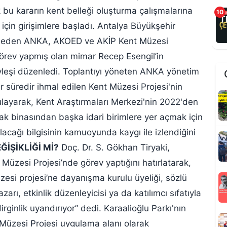
 bu kararın kent belleği oluşturma çalışmalarına
10
için girişimlere başladı. Antalya Büyükşehir
ep eden ANKA, AKOED ve AKİP Kent Müzesi
örev yapmış olan mimar Recep Esengil’in
R
öyleşi düzenledi. Toplantıyı yöneten ANKA yönetim
ir süredir ihmal edilen Kent Müzesi Projesi'nin
layarak, Kent Araştırmaları Merkezi'nin 2022'den
lak binasından başka idari birimlere yer açmak için
ılacağı bilgisinin kamuoyunda kaygı ile izlendiğini
İŞİKLİĞİ Mİ?
Doç. Dr. S. Gökhan Tiryaki,
üzesi Projesi’nde görev yaptığını hatırlatarak,
zesi projesi’ne dayanışma kurulu üyeliği, sözlü
zarı, etkinlik düzenleyicisi ya da katılımcı sıfatıyla
K
irginlik uyandırıyor” dedi. Karaalioğlu Parkı'nın
t
 Müzesi Projesi uygulama alanı olarak