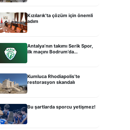
Kızılarık’ta çözüm için önemli
adım
Antalya’nın takımı Serik Spor,
ilk maçını Bodrum’da
oynayacak!
Kumluca Rhodiapolis’te
u şartlarda sporcu yetişmez!
restorasyon skandalı
Bu şartlarda sporcu yetişmez!