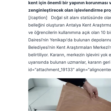
kent için önemli bir yapının korunması v
zenginleştirecek olan işlevlendirme pro
[/caption] Doğal sit alanı statüsünde ol
belleğini oluşturan Antalya Kent Araştırma
ve öğrencilerin kullanımına açık olan 10 b
Dairesi’nin Yenikapı'da bulunan depolarına
Belediyesi’nin Kent Araştırmaları Merkezi’
belirtiliyor. Kararın, merkezin işlevini yo
uyarısında bulunan uzmanlar, kararın geri ç
id="attachment_19133" align="aligncente