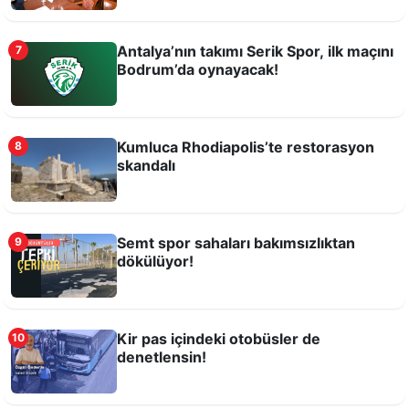
Antalya’nın takımı Serik Spor, ilk maçını
7
Bodrum’da oynayacak!
Rüzgarı Bekleyen Antalyalılar
Kumluca Rhodiapolis’te restorasyon
8
skandalı
Semt spor sahaları bakımsızlıktan
9
dökülüyor!
Kir pas içindeki otobüsler de
10
denetlensin!
Kentte zamanı durduranların tembelliği!