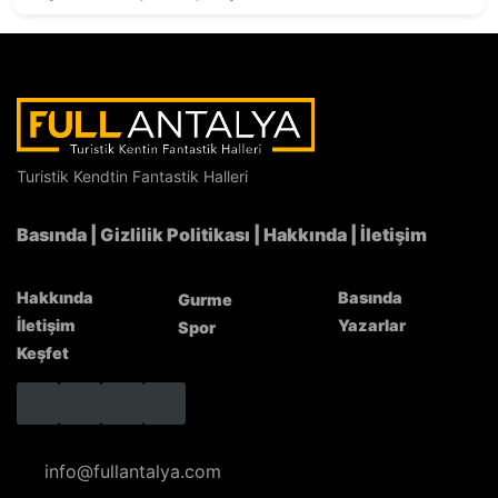
Tadında Anadolu Hatay Lezzet Günleri’nin yeni
durağı FTA Antalya Havalimanı
Turistik Kendtin Fantastik Halleri
Basında
|
Gizlilik Politikası
|
Hakkında
|
İletişim
Hakkında
Basında
Gurme
İletişim
Yazarlar
Spor
Keşfet
info@fullantalya.com