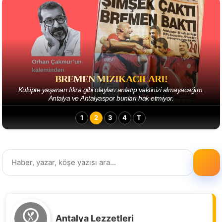
BREMEN MIZIKACILARI!
Kulüpte yaşanan fıkra gibi olayları anlatıp vaktinizi almayacağım.
Antalya ve Antalyaspor bunları hak etmiyor.
1
2
3
4
T
Antalya Lezzetleri