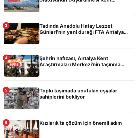
Hafızasına ve Kamusal Alanlara Yönelik
Antalyaspor’a yok, Hull City’e var!
Bir Tehdittir!
Tadında Anadolu Hatay Lezzet
3
Günleri’nin yeni durağı FTA Antalya
Havalimanı
Şehrin hafızası, Antalya Kent
4
Araştırmaları Merkezi'nin taşınma
kararına büyük tepki var
Toplu taşımada unutulan eşyalar
5
Bu şartlarda sporcu yetişmez!
sahiplerini bekliyor
Kızılarık’ta çözüm için önemli adım
6