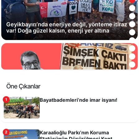
Bremen Mızıkacıları!
Öne Çıkanlar
Bayatbademleri’nde imar isyanı!
1
Karaalioğlu Parkı’nın Koruma
2
Statüsünün Düşürülmesi Kent