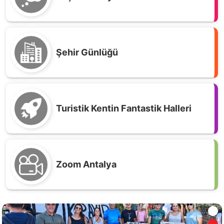
Şehir Günlüğü
Turistik Kentin Fantastik Halleri
Zoom Antalya
Geyikbayırı’nda enerjiye değil, yönteme itiraz
var! Doğa güzel kalsın, enerji yer altına