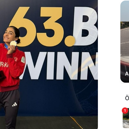
S
s
Ö
1