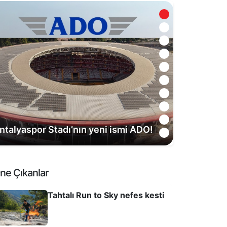
ultanlar kenetlendi, gözler yeni
ezona çevrildi
ne Çıkanlar
Tahtalı Run to Sky nefes kesti