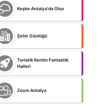
Keşke Antalya'da Olsa
Şehir Günlüğü
Turistik Kentin Fantastik
Halleri
Zoom Antalya
ntalyaspor Stadı’nın yeni ismi ADO!