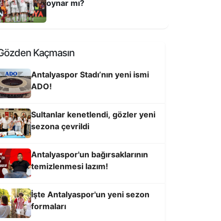
oynar mı?
BAĞIRSAKLAR
TEMIZLENMESI 
ökbörü Ligi 2026 Yarı Final
üsabakaları İbradı'da Gerçekleştirildi
Gözden Kaçmasın
Antalyaspor’un unutulmaz başkanları arasında yerini alan
suskunluğunu 7 Numara YouTube kanalına bozdu. Antal
Antalyaspor Stadı’nın yeni ismi
ADO!
Sultanlar kenetlendi, gözler yeni
sezona çevrildi
Antalyaspor'un bağırsaklarının
temizlenmesi lazım!
ocuklara ücretsiz buz pateni eğitimi
İşte Antalyaspor'un yeni sezon
formaları