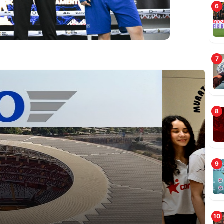
6
7
C
8
S
9
10