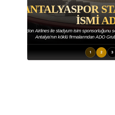
NI
SULTANLAR KE
YENI SEZ
sezon için
Arabica Coffee House Kadınlar 1. Lig
Voleybol Takımı, yeni sezon önces
1
2
3