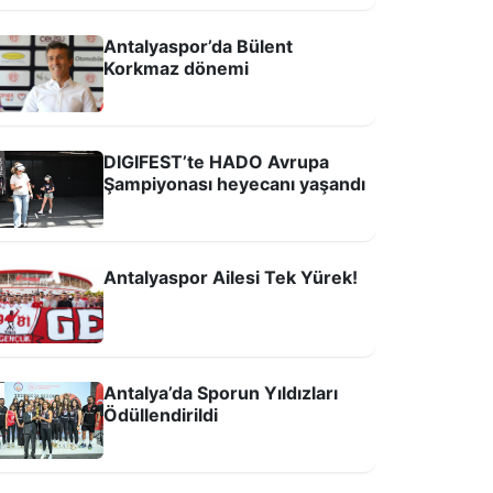
Antalyaspor’da Bülent
Korkmaz dönemi
ntalyaspor'un bağırsaklarının
emizlenmesi lazım!
DIGIFEST’te HADO Avrupa
Şampiyonası heyecanı yaşandı
Antalyaspor Ailesi Tek Yürek!
Antalya’da Sporun Yıldızları
şte Antalyaspor'un yeni sezon
Ödüllendirildi
ormaları