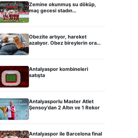
Zemine okunmuş su döküp,
maç gecesi stadın
hoparlöründen sabaha kadar
Kuran-ı Kerim okutmuşlar!
Obezite artıyor, hareket
azalıyor. Obez bireylerin oranı
%21,8 oldu
orendon Airlines, Antalyaspor
Antalyaspor kombineleri
tadyum İsim Sponsorluğu’ndan çekildi
satışta
Antalyasporlu Master Atlet
Şensoy’dan 2 Altın ve 1 Rekor
ANTALYASPOR
Antalyaspor ile Barcelona final