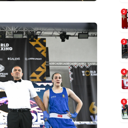
2
A
t
3
4
5
İ
f