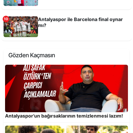
Antalyaspor ile Barcelona final oynar
10
mı?
Kombine al, şehrinin takımını destekle!
Gözden Kaçmasın
Feslikan’da Başpehlivan Erkan Taş
Antalyaspor'un bağırsaklarının temizlenmesi lazım!