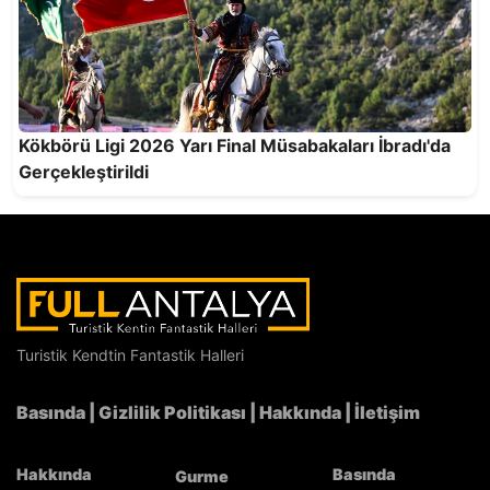
Büyükşehir’den Antalyaspor’a 52 milyon TL’lik
destek
Kökbörü Ligi 2026 Yarı Final Müsabakaları İbradı'da
Gerçekleştirildi
Antalyasporlu Master Atlet Çiçek'ten İzmir'de 3
Altın Madalya
Turistik Kendtin Fantastik Halleri
Basında
|
Gizlilik Politikası
|
Hakkında
|
İletişim
Hakkında
Basında
Gurme