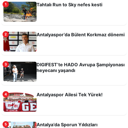
Tahtalı Run to Sky nefes kesti
1
Antalyaspor’da Bülent Korkmaz dönemi
2
Corendon Airlines, Antalyaspor Stadyum İsim
Sponsorluğu’ndan çekildi
DIGIFEST’te HADO Avrupa Şampiyonası
3
heyecanı yaşandı
Antalyaspor Ailesi Tek Yürek!
4
Kökbörü Ligi 2026 Yarı Final Müsabakaları
Antalya’da Sporun Yıldızları
5
İbradı'da Gerçekleştirildi