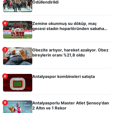
Ödüllendirildi
Zemine okunmuş su döküp, maç
6
gecesi stadın hoparlöründen sabaha
kadar Kuran-ı Kerim okutmuşlar!
Obezite artıyor, hareket azalıyor. Obez
7
bireylerin oranı %21,8 oldu
Çocuklara ücretsiz buz pateni eğitimi
Antalyaspor kombineleri satışta
8
Antalyasporlu Master Atlet Şensoy’dan
9
2 Altın ve 1 Rekor