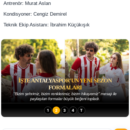
Antrenör: Murat Aslan
Kondisyoner: Cengiz Demirel
Teknik Ekip Asistanı: İbrahim Küçükışık
İŞTE ANTALYASPOR'UN YENI SEZON
FORMALARI
“Bizim şehrimiz, bizim renklerimiz, bizim hikayemiz” mesajı ile
paylaşılan formalar büyük beğeni topladı.
1
2
3
4
T